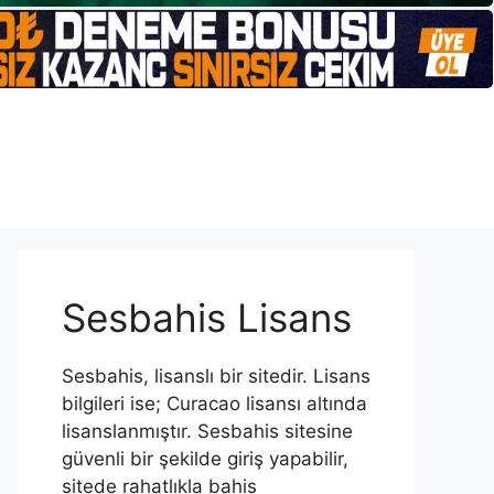
Sesbahis Lisans
Sesbahis, lisanslı bir sitedir. Lisans
bilgileri ise; Curacao lisansı altında
lisanslanmıştır. Sesbahis sitesine
güvenli bir şekilde giriş yapabilir,
sitede rahatlıkla bahis