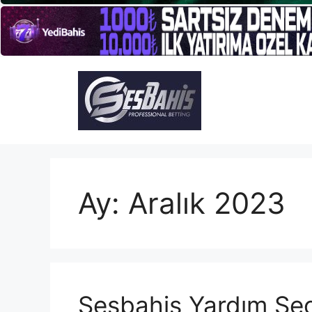
İçeriğe
atla
Ay:
Aralık 2023
Sesbahis Yardım Seç