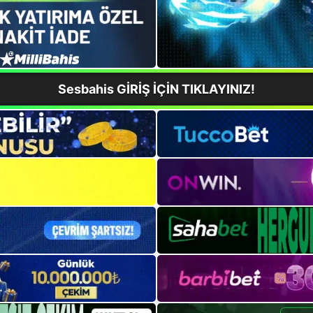
Sesbahis GİRİŞ İÇİN TIKLAYINIZ!