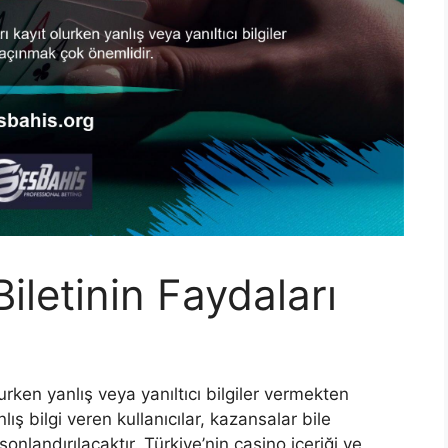
iletinin Faydaları
urken yanlış veya yanıltıcı bilgiler vermekten
nlış bilgi veren kullanıcılar, kazansalar bile
sonlandırılacaktır. Türkiye’nin casino içeriği ve