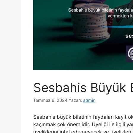
Sesbahis Büyük B
Temmuz 6, 2024
Yazarı:
admin
Sesbahis büyük biletinin faydaları kayıt ol
kaçınmak çok önemlidir. Üyeliği ile ilgili ya
üyeliklerini iptal edemeyecek ve üyelikleri 