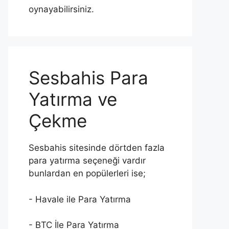
oynayabilirsiniz.
Sesbahis Para
Yatırma ve
Çekme
Sesbahis sitesinde dörtden fazla
para yatırma seçeneği vardır
bunlardan en popülerleri ise;
- Havale ile Para Yatırma
- BTC İle Para Yatırma