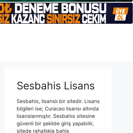
Sesbahis Lisans
Sesbahis, lisanslı bir sitedir. Lisans
bilgileri ise; Curacao lisansı altında
lisanslanmıştır. Sesbahis sitesine
güvenli bir şekilde giriş yapabilir,
sitede rahatlıkla bahis