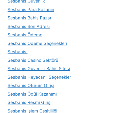
Sesbahis Güvenlik
Sesbahis Para Kazanın
Sesbahis Bahis Pazarı
Sesbahis Son Adresi
Sesbahis Ödeme
Sesbahis Ödeme Seçenekleri
Sesbahis
Sesbahis Casino Sektörü
Sesbahis Güvenilir Bahis Sitesi
Sesbahis Heyecanlı Seçenekler
Sesbahis Oturum Girişi
Sesbahis Ödül Kazanımı
Sesbahis Resmi Giriş
Sesbahis İşlem Çeşitliliği