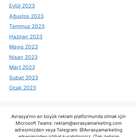
Eylül 2023
Ağustos 2023
Temmuz 2023
Haziran 2023
Mayıs 2023
Nisan 2023
Mart 2023
Şubat 2023
Ocak 2023
Avrasya'nın en büyük reklam platformunda olmak için
Microsoft Teams:
reklam@avrasyamarketing.com
adresimizden veya Telegram: @Avrasyamarketing
adresimizden irtibat kurabilirsiniz. (Tek iletişim