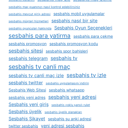
sesbahis maç puanınızı nasıl kontrol edebilirsiniz
sesbahis mobil uygulamalar
sesbahis mevcut giriş adresi
sesbahis nasıl bir site
sesbahis müşteri hizmetleri
Sesbahis Oyun Seçenekleri
sesbahis oyuncuları hakkında
sesbahis para yatirma
sesbahis para çekme
sesbahis promosyon
sesbahis promosyon kodu
sesbahis sitesi
sesbahis spor bahisleri
sesbahis tv
sesbahis telegram
sesbahis tv canli maç
sesbahis tv izle
sesbahis tv canli maç izle
sesbahis twitter
sesbahis uygulamasını i̇ndirin
Sesbahis Web Sitesi
sesbahis whatsapp
sesbahis yeni adresi
sesbahis yeni adres
Sesbahis yeni giriş
sesbahis çoklu şanslı rulet
Sesbahis üyelik
sesbahis üyelik olanakları
Sesbahis Şikayet
sesbahis şu anki adresi
yeni adresi sesbahis
twitter sesbahis