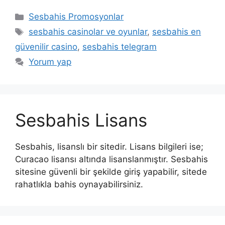
Kategoriler
Sesbahis Promosyonlar
Etiketler
sesbahis casinolar ve oyunlar
,
sesbahis en
güvenilir casino
,
sesbahis telegram
Yorum yap
Sesbahis Lisans
Sesbahis, lisanslı bir sitedir. Lisans bilgileri ise;
Curacao lisansı altında lisanslanmıştır. Sesbahis
sitesine güvenli bir şekilde giriş yapabilir, sitede
rahatlıkla bahis oynayabilirsiniz.