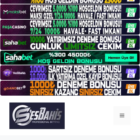
İçeriğe
atla
Menü