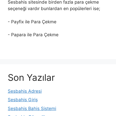
Sesbahis sitesinde birden fazla para çekme
seçeneği vardır bunlardan en popülerleri ise;
- Payfix ile Para Çekme
- Papara ile Para Çekme
Son Yazılar
Sesbahis Adresi
Sesbahis Giriş
Sesbahis Bahis Sistemi