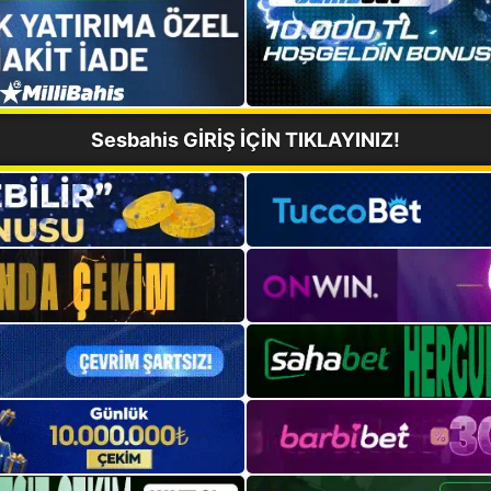
Sesbahis GİRİŞ İÇİN TIKLAYINIZ!