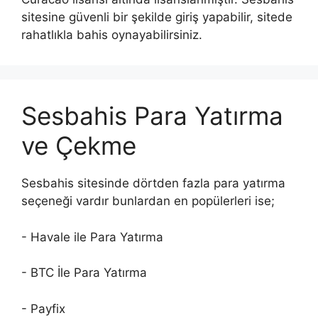
sitesine güvenli bir şekilde giriş yapabilir, sitede
rahatlıkla bahis oynayabilirsiniz.
Sesbahis Para Yatırma
ve Çekme
Sesbahis sitesinde dörtden fazla para yatırma
seçeneği vardır bunlardan en popülerleri ise;
- Havale ile Para Yatırma
- BTC İle Para Yatırma
- Payfix