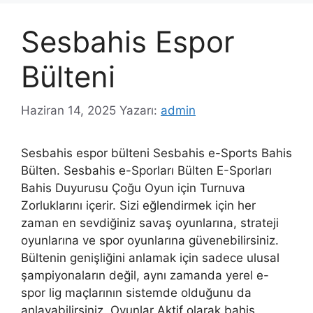
Sesbahis Espor
Bülteni
Haziran 14, 2025
Yazarı:
admin
Sesbahis espor bülteni Sesbahis e-Sports Bahis
Bülten. Sesbahis e-Sporları Bülten E-Sporları
Bahis Duyurusu Çoğu Oyun için Turnuva
Zorluklarını içerir. Sizi eğlendirmek için her
zaman en sevdiğiniz savaş oyunlarına, strateji
oyunlarına ve spor oyunlarına güvenebilirsiniz.
Bültenin genişliğini anlamak için sadece ulusal
şampiyonaların değil, aynı zamanda yerel e-
spor lig maçlarının sistemde olduğunu da
anlayabilirsiniz. Oyunlar Aktif olarak bahis