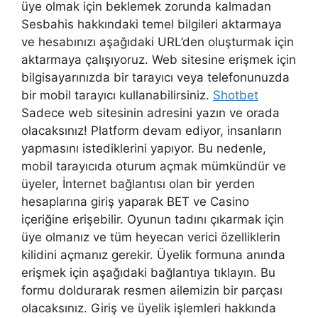
üye olmak için beklemek zorunda kalmadan
Sesbahis hakkındaki temel bilgileri aktarmaya
ve hesabınızı aşağıdaki URL’den oluşturmak için
aktarmaya çalışıyoruz. Web sitesine erişmek için
bilgisayarınızda bir tarayıcı veya telefonunuzda
bir mobil tarayıcı kullanabilirsiniz.
Shotbet
Sadece web sitesinin adresini yazın ve orada
olacaksınız! Platform devam ediyor, insanların
yapmasını istediklerini yapıyor. Bu nedenle,
mobil tarayıcıda oturum açmak mümkündür ve
üyeler, İnternet bağlantısı olan bir yerden
hesaplarına giriş yaparak BET ve Casino
içeriğine erişebilir. Oyunun tadını çıkarmak için
üye olmanız ve tüm heyecan verici özelliklerin
kilidini açmanız gerekir. Üyelik formuna anında
erişmek için aşağıdaki bağlantıya tıklayın. Bu
formu doldurarak resmen ailemizin bir parçası
olacaksınız. Giriş ve üyelik işlemleri hakkında