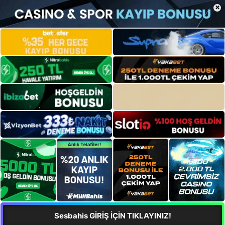
×
Sesbahis GİRİŞ İÇİN TIKLAYINIZ!