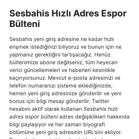
Sesbahis Hızlı Adres Espor
Bülteni
Sesbahis yeni giriş adresine ne kadar hızlı
erişmek istediğinizi biliyoruz ve bunun için ne
yapmanız gerektiğini tartışacağız. Henüz
bültenimize abone değilseniz, tüm heyecan
verici güncellemeleri ve haberleri kesinlikle
kaçırıyorsunuz. Mevcut e-posta adresinizi ve
telefon numaranızı sisteme eklediğinizde,
hemen yeni giriş adresinize gönderilir ve yeni
bonus için bilgi mesajı gönderilir. Twitter
hesabını aktif olarak kullanan
Sesbahis hızlı
adres espor bülteni
adres değişiklikleri hakkında
bilgi paylaşıyor ve her zaman biyografi
bölümüne yeni giriş adresinin URL’sini ekliyor.