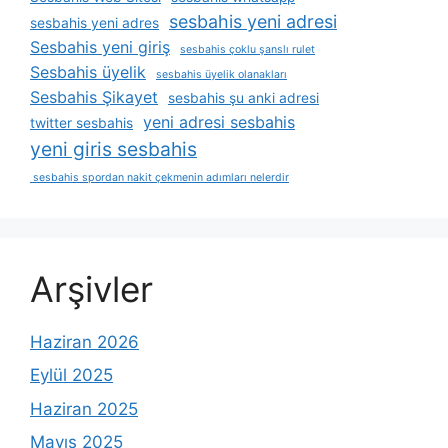
sesbahis yeni adresi
sesbahis yeni adres
Sesbahis yeni giriş
sesbahis çoklu şanslı rulet
Sesbahis üyelik
sesbahis üyelik olanakları
Sesbahis Şikayet
sesbahis şu anki adresi
yeni adresi sesbahis
twitter sesbahis
yeni giris sesbahis
sesbahis spordan nakit çekmenin adımları nelerdir
Arşivler
Haziran 2026
Eylül 2025
Haziran 2025
Mayıs 2025