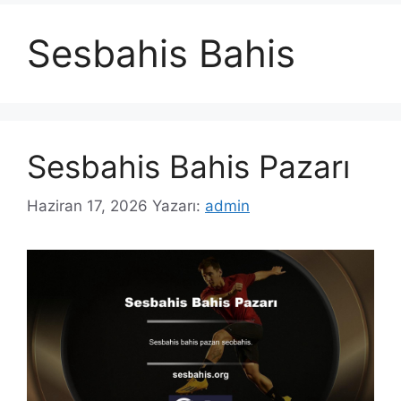
Sesbahis Bahis
Sesbahis Bahis Pazarı
Haziran 17, 2026
Yazarı:
admin