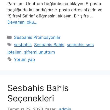
Parolamı Unuttum bağlantısına tıklayın. E-posta
başlığında kullandığınız e-posta adresini girin ve
“Şifreyi Sıfırla” düğmesini tıklayın. Bir şifre …
Devamını oku…
Kategoriler
Sesbahis Promosyonlar
Etiketler
sesbahis
,
Sesbahis Bahis
,
sesbahis sms
i̇ptalleri
,
şifremi unuttum
Yorum yap
Sesbahis Bahis
Seçenekleri
Temmuz 22, 2023
Yazarı:
admin