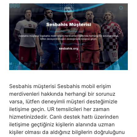
Sesbahis müşterisi Sesbahis mobil erişim
merdivenleri hakkında herhangi bir sorunuz
varsa, lütfen deneyimli müşteri desteğimizle
iletişime geçin. UR temsilcileri her zaman
hizmetinizdedir. Canlı destek hattı üzerinden
iletişime geçtiğiniz kişilerin alanında uzman
kişiler olması da aldığınız bilgilerin doğruluğunu