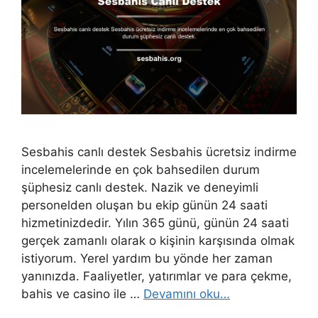
Sesbahis canlı destek Sesbahis ücretsiz indirme
incelemelerinde en çok bahsedilen durum
şüphesiz canlı destek. Nazik ve deneyimli
personelden oluşan bu ekip günün 24 saati
hizmetinizdedir. Yılın 365 günü, günün 24 saati
gerçek zamanlı olarak o kişinin karşısında olmak
istiyorum. Yerel yardım bu yönde her zaman
yanınızda. Faaliyetler, yatırımlar ve para çekme,
bahis ve casino ile …
Devamını oku…