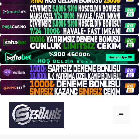
İçeriğe
atla
Menü