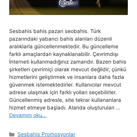
Sesbahis bahis pazarı seobahis. Türk
pazarındaki yabancı bahis alanları düzenli
aralıklarla güncellenmektedir. Bu güncelleme
farklı amaçlardan kaynaklanabilir. Çevrimdışı
İnterneti kullanmadığınız zamandır. Bazen bahis
şirketleri çevrimiçi olarak mevcut değildir, çünkü
hizmetlerini geliştirmek ve insanlara daha fazla
güvenmek istemektedirler. Kullanıcılar mevcut
adrese ulaşmak için farklı yolları seçebilirler.
Güncellenmiş adresle, site tekrar kullananlara
hizmet etmeye başladı. Alanda oluşturulan …
Devamını oku…
Kategoriler
Sesbahis Promosyonlar