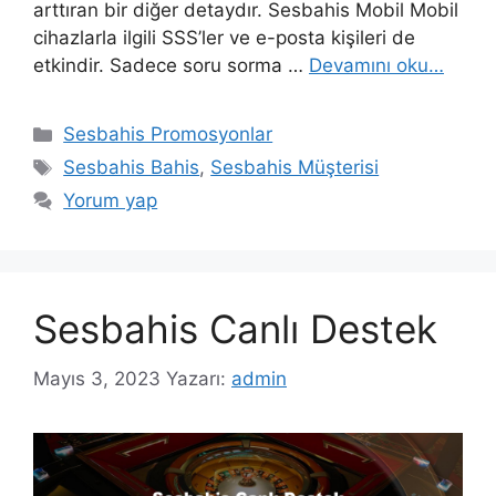
arttıran bir diğer detaydır. Sesbahis Mobil Mobil
cihazlarla ilgili SSS’ler ve e-posta kişileri de
etkindir. Sadece soru sorma …
Devamını oku…
Kategoriler
Sesbahis Promosyonlar
Etiketler
Sesbahis Bahis
,
Sesbahis Müşterisi
Yorum yap
Sesbahis Canlı Destek
Mayıs 3, 2023
Yazarı:
admin