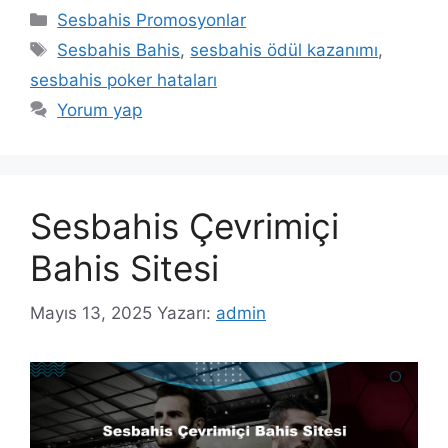
Kategoriler
Sesbahis Promosyonlar
Etiketler
Sesbahis Bahis
,
sesbahis ödül kazanımı
,
sesbahis poker hataları
Yorum yap
Sesbahis Çevrimiçi
Bahis Sitesi
Mayıs 13, 2025
Yazarı:
admin