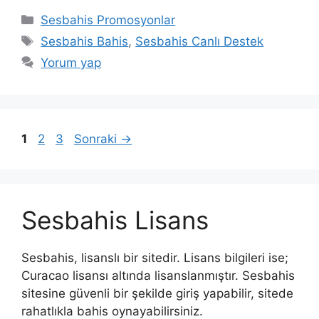
Kategoriler
Sesbahis Promosyonlar
Etiketler
Sesbahis Bahis
,
Sesbahis Canlı Destek
Yorum yap
Sayfa
Sayfa
Sayfa
1
2
3
Sonraki
→
Sesbahis Lisans
Sesbahis, lisanslı bir sitedir. Lisans bilgileri ise;
Curacao lisansı altında lisanslanmıştır. Sesbahis
sitesine güvenli bir şekilde giriş yapabilir, sitede
rahatlıkla bahis oynayabilirsiniz.