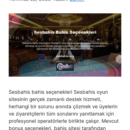
Sesbahis bahis seçenekleri Sesbahis oyun
sitesinin gerçek zamanlı destek hizmeti,
herhangi bir sorunu anında çözmek ve üyelerin
ve ziyaretçilerin tüm sorularını yanıtlamak için
profesyonel operatörlerle birlikte çalışır. Mevcut
bonus seçenekleri, bahis sitesi tarafından