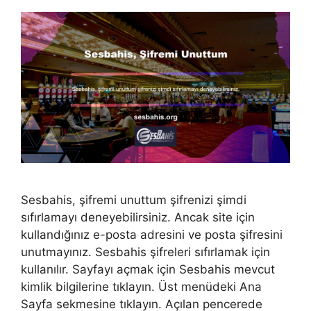
Sesbahis, şifremi unuttum şifrenizi şimdi
sıfırlamayı deneyebilirsiniz. Ancak site için
kullandığınız e-posta adresini ve posta şifresini
unutmayınız. Sesbahis şifreleri sıfırlamak için
kullanılır. Sayfayı açmak için Sesbahis mevcut
kimlik bilgilerine tıklayın. Üst menüdeki Ana
Sayfa sekmesine tıklayın. Açılan pencerede