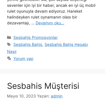
sevenler için iyi bir haber, ancak en iyi üç mobil
rulet oyunuyla devam ediyoruz. Hareket
halindeyken rulet oynamanın olası bir
dezavantajı, …
Devamını oku…
Kategoriler
Sesbahis Promosyonlar
Etiketler
Sesbahis Bahis
,
Sesbahis Bahis Hesabı
Nasıl
Yorum yap
Sesbahis Müşterisi
Mayıs 10, 2023
Yazarı:
admin