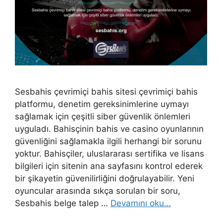
Sesbahis çevrimiçi bahis sitesi çevrimiçi bahis
platformu, denetim gereksinimlerine uymayı
sağlamak için çeşitli siber güvenlik önlemleri
uyguladı. Bahisçinin bahis ve casino oyunlarının
güvenliğini sağlamakla ilgili herhangi bir sorunu
yoktur. Bahisçiler, uluslararası sertifika ve lisans
bilgileri için sitenin ana sayfasını kontrol ederek
bir şikayetin güvenilirliğini doğrulayabilir. Yeni
oyuncular arasında sıkça sorulan bir soru,
Sesbahis belge talep …
Devamını oku…