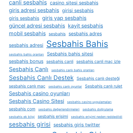
canli sesbahis
casino sitesi sesbahis
giris adresi sesbahis
girisi sesbahis
giris yap sesbahis
giris sesbahis
güncel adresi sesbahis
kayit sesbahis
mobil sesbahis
sesbahis adres
sesbahis
Sesbahis Bahis
sesbahis adresi
Sesbahis bahis sitesi
sesbahis bahis oranları
sesbahis bonus
sesbahis canli
sesbahis canli maç izle
Sesbahis Canlı
sesbahis canlı bahis oranları
Sesbahis Canlı Destek
Sesbahis canlı desteği
sesbahis canlı maç
Sesbahis canlı rulet
sesbahis canlı oyunlar
Sesbahis casino oyunları
Sesbahis Casino Sitesi
sesbahis casino uygulamaları
sesbahis com
sesbahis değerlendirmeleri
sesbahis doğrulama
sesbahis erişimi
sesbahis ek bilgi
sesbahis erişimi neden reddedildi
sesbahis girisi
sesbahis giris twitter