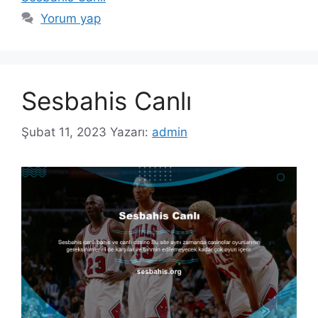
Yorum yap
Sesbahis Canlı
Şubat 11, 2023
Yazarı:
admin