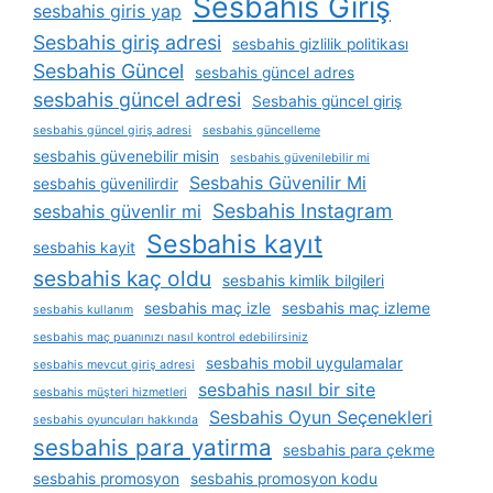
Sesbahis Giriş
sesbahis giris yap
Sesbahis giriş adresi
sesbahis gizlilik politikası
Sesbahis Güncel
sesbahis güncel adres
sesbahis güncel adresi
Sesbahis güncel giriş
sesbahis güncel giriş adresi
sesbahis güncelleme
sesbahis güvenebilir misin
sesbahis güvenilebilir mi
Sesbahis Güvenilir Mi
sesbahis güvenilirdir
Sesbahis Instagram
sesbahis güvenlir mi
Sesbahis kayıt
sesbahis kayit
sesbahis kaç oldu
sesbahis kimlik bilgileri
sesbahis maç izle
sesbahis maç izleme
sesbahis kullanım
sesbahis maç puanınızı nasıl kontrol edebilirsiniz
sesbahis mobil uygulamalar
sesbahis mevcut giriş adresi
sesbahis nasıl bir site
sesbahis müşteri hizmetleri
Sesbahis Oyun Seçenekleri
sesbahis oyuncuları hakkında
sesbahis para yatirma
sesbahis para çekme
sesbahis promosyon
sesbahis promosyon kodu