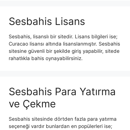
Sesbahis Lisans
Sesbahis, lisanslı bir sitedir. Lisans bilgileri ise;
Curacao lisansı altında lisanslanmıştır. Sesbahis
sitesine güvenli bir şekilde giriş yapabilir, sitede
rahatlıkla bahis oynayabilirsiniz.
Sesbahis Para Yatırma
ve Çekme
Sesbahis sitesinde dörtden fazla para yatırma
seçeneği vardır bunlardan en popülerleri ise;