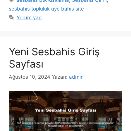
sesbahis btk kısıtlama
,
Sesbahis Canlı
,
sesbahis topluluk üye bahis site
Yorum yap
Yeni Sesbahis Giriş
Sayfası
Ağustos 10, 2024
Yazarı:
admin