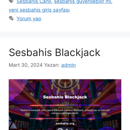
Sesbahis Canlı
,
sesbahis güvenilebilir mi
,
yeni sesbahis giriş sayfası
Yorum yap
Sesbahis Blackjack
Mart 30, 2024
Yazarı:
admin