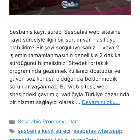
Sesbahis kayıt süreci Sesbahis web sitesine
kayıt süreciyle ilgili bir sorum var, nasıl üye
olabilirim? Bir şeyi sorguluyorsanız, 1 veya 2
işlemin tamamlanmasının genellikle 2 dakika
sürdüğünü bilmelisiniz. Sitedeki ortaklık
programında gezinmek kullanıcı dostudur ve
güven söz konusu olduğunda beklenmedik
sorunlar yaşanmaz. Bu web sitesi, web
sitesindeki çevrimiçi varlığıyla Türkiye pazarında
bir hizmet sağlayıcı olarak …
Devamını oku…
Kategoriler
Sesbahis Promosyonlar
Etiketler
sesbahis kayıt süreci
,
sesbahis whatsapp
,