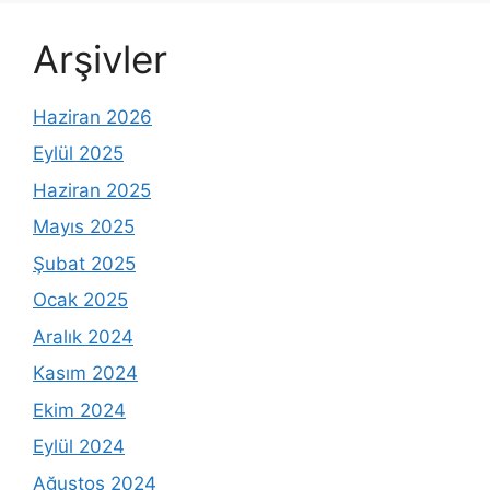
Arşivler
Haziran 2026
Eylül 2025
Haziran 2025
Mayıs 2025
Şubat 2025
Ocak 2025
Aralık 2024
Kasım 2024
Ekim 2024
Eylül 2024
Ağustos 2024