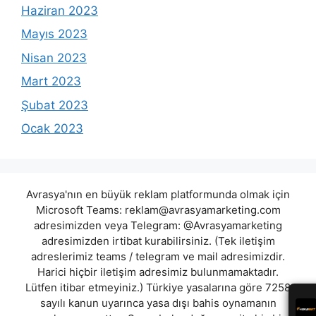
Haziran 2023
Mayıs 2023
Nisan 2023
Mart 2023
Şubat 2023
Ocak 2023
Avrasya'nın en büyük reklam platformunda olmak için
Microsoft Teams:
reklam@avrasyamarketing.com
adresimizden veya Telegram: @Avrasyamarketing
adresimizden irtibat kurabilirsiniz. (Tek iletişim
adreslerimiz teams / telegram ve mail adresimizdir.
Harici hiçbir iletişim adresimiz bulunmamaktadır.
Lütfen itibar etmeyiniz.) Türkiye yasalarına göre 7258
sayılı kanun uyarınca yasa dışı bahis oynamanın