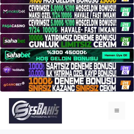
İçeriğe
atla
Menü