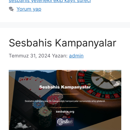
sesbahis yetenekli ekip kayıt süreci
Yorum yap
Sesbahis Kampanyalar
Temmuz 31, 2024
Yazarı:
admin