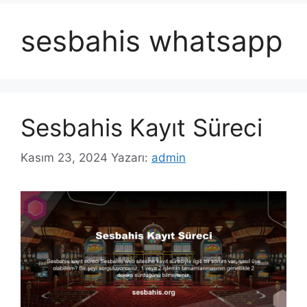
sesbahis whatsapp
Sesbahis Kayıt Süreci
Kasım 23, 2024
Yazarı:
admin