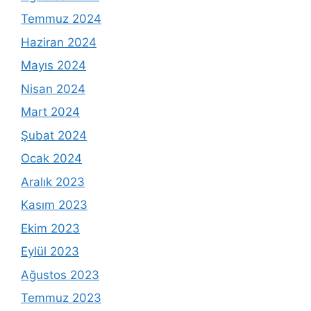
Temmuz 2024
Haziran 2024
Mayıs 2024
Nisan 2024
Mart 2024
Şubat 2024
Ocak 2024
Aralık 2023
Kasım 2023
Ekim 2023
Eylül 2023
Ağustos 2023
Temmuz 2023