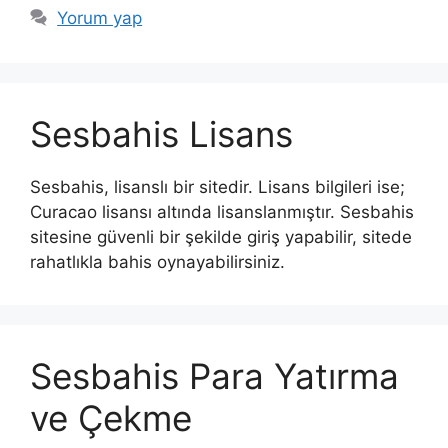
Yorum yap
Sesbahis Lisans
Sesbahis, lisanslı bir sitedir. Lisans bilgileri ise;
Curacao lisansı altında lisanslanmıştır. Sesbahis
sitesine güvenli bir şekilde giriş yapabilir, sitede
rahatlıkla bahis oynayabilirsiniz.
Sesbahis Para Yatırma
ve Çekme