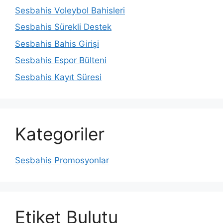
Sesbahis Voleybol Bahisleri
Sesbahis Sürekli Destek
Sesbahis Bahis Girişi
Sesbahis Espor Bülteni
Sesbahis Kayıt Süresi
Kategoriler
Sesbahis Promosyonlar
Etiket Bulutu