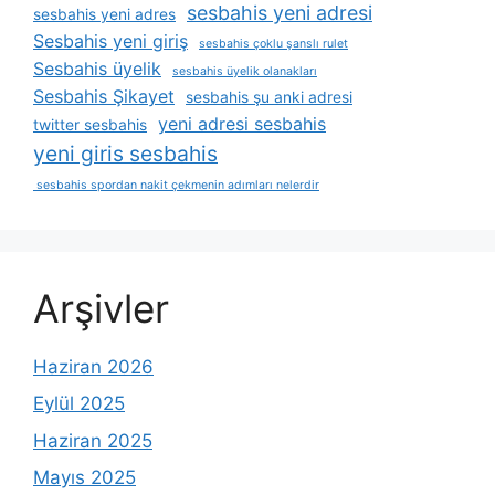
sesbahis yeni adresi
sesbahis yeni adres
Sesbahis yeni giriş
sesbahis çoklu şanslı rulet
Sesbahis üyelik
sesbahis üyelik olanakları
Sesbahis Şikayet
sesbahis şu anki adresi
yeni adresi sesbahis
twitter sesbahis
yeni giris sesbahis
sesbahis spordan nakit çekmenin adımları nelerdir
Arşivler
Haziran 2026
Eylül 2025
Haziran 2025
Mayıs 2025