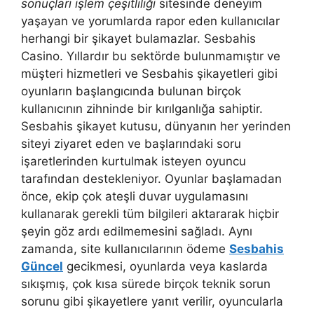
sonuçları işlem çeşitliliği
sitesinde deneyim
yaşayan ve yorumlarda rapor eden kullanıcılar
herhangi bir şikayet bulamazlar. Sesbahis
Casino. Yıllardır bu sektörde bulunmamıştır ve
müşteri hizmetleri ve Sesbahis şikayetleri gibi
oyunların başlangıcında bulunan birçok
kullanıcının zihninde bir kırılganlığa sahiptir.
Sesbahis şikayet kutusu, dünyanın her yerinden
siteyi ziyaret eden ve başlarındaki soru
işaretlerinden kurtulmak isteyen oyuncu
tarafından destekleniyor. Oyunlar başlamadan
önce, ekip çok ateşli duvar uygulamasını
kullanarak gerekli tüm bilgileri aktararak hiçbir
şeyin göz ardı edilmemesini sağladı. Aynı
zamanda, site kullanıcılarının ödeme
Sesbahis
Güncel
gecikmesi, oyunlarda veya kaslarda
sıkışmış, çok kısa sürede birçok teknik sorun
sorunu gibi şikayetlere yanıt verilir, oyuncularla