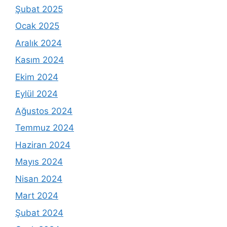
Şubat 2025
Ocak 2025
Aralık 2024
Kasım 2024
Ekim 2024
Eylül 2024
Ağustos 2024
Temmuz 2024
Haziran 2024
Mayıs 2024
Nisan 2024
Mart 2024
Şubat 2024