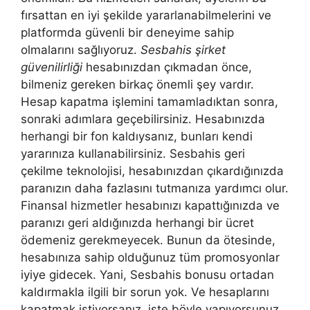
fırsattan en iyi şekilde yararlanabilmelerini ve
platformda güvenli bir deneyime sahip
olmalarını sağlıyoruz.
Sesbahis şirket
güvenilirliği
hesabınızdan çıkmadan önce,
bilmeniz gereken birkaç önemli şey vardır.
Hesap kapatma işlemini tamamladıktan sonra,
sonraki adımlara geçebilirsiniz. Hesabınızda
herhangi bir fon kaldıysanız, bunları kendi
yararınıza kullanabilirsiniz. Sesbahis geri
çekilme teknolojisi, hesabınızdan çıkardığınızda
paranızın daha fazlasını tutmanıza yardımcı olur.
Finansal hizmetler hesabınızı kapattığınızda ve
paranızı geri aldığınızda herhangi bir ücret
ödemeniz gerekmeyecek. Bunun da ötesinde,
hesabınıza sahip olduğunuz tüm promosyonlar
iyiye gidecek. Yani, Sesbahis bonusu ortadan
kaldırmakla ilgili bir sorun yok. Ve hesaplarını
kapatmak istiyorsanız, işte böyle yapıyorsunuz.