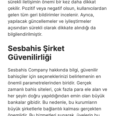
sürekli iletişimin önemi bir kez daha dikkat
çekilir. Pozitif veya negatif olsun, kullanıcılardan
gelen tüm geri bildirimler incelenir. Ayrıca,
yapılacak güncellemeler ve iyileştirmeler
açısından sürekli olarak dikkate alındığı da
bilgilendirilmiştir.
Sesbahis Şirket
Güvenilirliği
Sesbahis Company hakkında bilgi, güvenilir
bahisçiler için seçeneklerinizi belirlemenin en
önemli parametrelerinden biridir. Gerçek
zamanlı bahis siteleri, çok fazla para ele alan ve
her şeyin doğru yapıldığından emin olan büyük
bankalar gibidir. Bu nedenle, bu kurumların
büyük şirketlerle bağlantılı kalması gerçekten
önemlidir. Bu hizmetleri sunarak, üyelerin bu