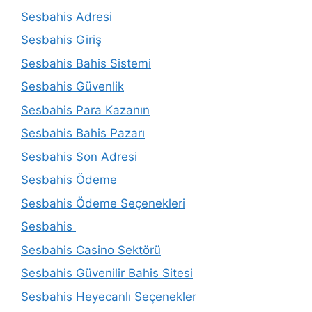
Sesbahis Adresi
Sesbahis Giriş
Sesbahis Bahis Sistemi
Sesbahis Güvenlik
Sesbahis Para Kazanın
Sesbahis Bahis Pazarı
Sesbahis Son Adresi
Sesbahis Ödeme
Sesbahis Ödeme Seçenekleri
Sesbahis
Sesbahis Casino Sektörü
Sesbahis Güvenilir Bahis Sitesi
Sesbahis Heyecanlı Seçenekler