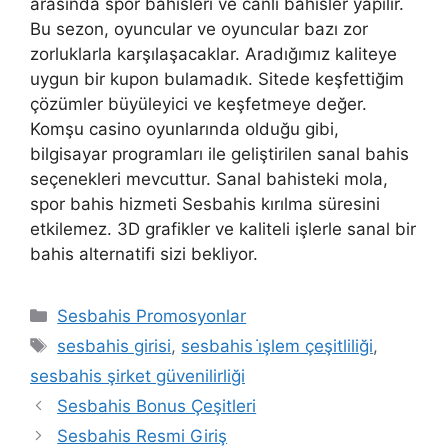
arasında spor bahisleri ve canlı bahisler yapılır.
Bu sezon, oyuncular ve oyuncular bazı zor
zorluklarla karşılaşacaklar. Aradığımız kaliteye
uygun bir kupon bulamadık. Sitede keşfettiğim
çözümler büyüleyici ve keşfetmeye değer.
Komşu casino oyunlarında olduğu gibi,
bilgisayar programları ile geliştirilen sanal bahis
seçenekleri mevcuttur. Sanal bahisteki mola,
spor bahis hizmeti Sesbahis kırılma süresini
etkilemez. 3D grafikler ve kaliteli işlerle sanal bir
bahis alternatifi sizi bekliyor.
Kategoriler
Sesbahis Promosyonlar
Etiketler
sesbahis girisi
,
sesbahis i̇şlem çeşitliliği
,
sesbahis şirket güvenilirliği
Sesbahis Bonus Çeşitleri
Sesbahis Resmi Giriş