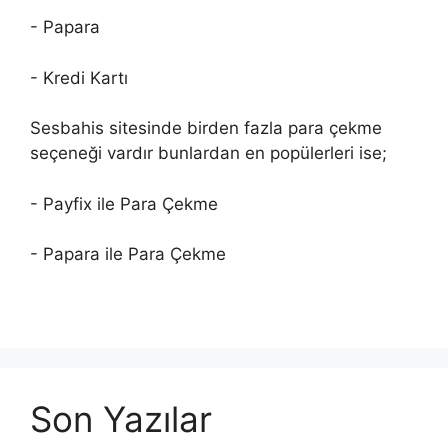
- Papara
- Kredi Kartı
Sesbahis sitesinde birden fazla para çekme
seçeneği vardır bunlardan en popülerleri ise;
- Payfix ile Para Çekme
- Papara ile Para Çekme
Son Yazılar