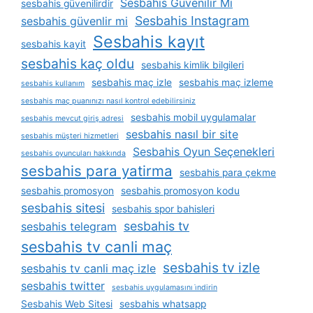
Sesbahis Güvenilir Mi
sesbahis güvenilirdir
Sesbahis Instagram
sesbahis güvenlir mi
Sesbahis kayıt
sesbahis kayit
sesbahis kaç oldu
sesbahis kimlik bilgileri
sesbahis maç izle
sesbahis maç izleme
sesbahis kullanım
sesbahis maç puanınızı nasıl kontrol edebilirsiniz
sesbahis mobil uygulamalar
sesbahis mevcut giriş adresi
sesbahis nasıl bir site
sesbahis müşteri hizmetleri
Sesbahis Oyun Seçenekleri
sesbahis oyuncuları hakkında
sesbahis para yatirma
sesbahis para çekme
sesbahis promosyon
sesbahis promosyon kodu
sesbahis sitesi
sesbahis spor bahisleri
sesbahis tv
sesbahis telegram
sesbahis tv canli maç
sesbahis tv izle
sesbahis tv canli maç izle
sesbahis twitter
sesbahis uygulamasını i̇ndirin
Sesbahis Web Sitesi
sesbahis whatsapp