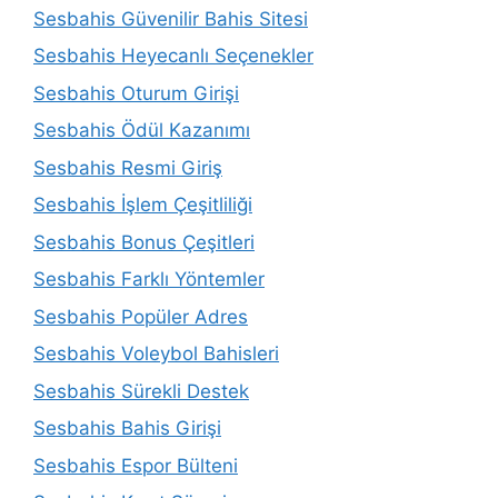
Sesbahis Güvenilir Bahis Sitesi
Sesbahis Heyecanlı Seçenekler
Sesbahis Oturum Girişi
Sesbahis Ödül Kazanımı
Sesbahis Resmi Giriş
Sesbahis İşlem Çeşitliliği
Sesbahis Bonus Çeşitleri
Sesbahis Farklı Yöntemler
Sesbahis Popüler Adres
Sesbahis Voleybol Bahisleri
Sesbahis Sürekli Destek
Sesbahis Bahis Girişi
Sesbahis Espor Bülteni