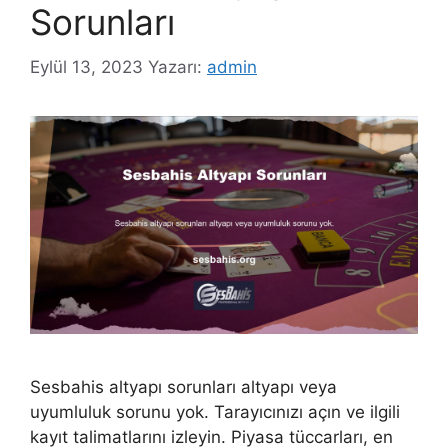
Sorunları
Eylül 13, 2023
Yazarı:
admin
Sesbahis altyapı sorunları altyapı veya
uyumluluk sorunu yok. Tarayıcınızı açın ve ilgili
kayıt talimatlarını izleyin. Piyasa tüccarları, en