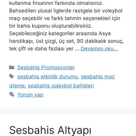
kullanma fırsatının farkında olmalısınız.
Bahsedilen ulusal liglerde rastgele bir voleybol
maçı seçebilir ve farklı tahmin seçenekleri için
bir bahis kuponu oluşturabilirsiniz.
Seçebileceğiniz kategoriler arasında Asya
handikapı, üst çizgi, üç set, 90 dakikalık sonuç,
tek çift ve daha fazlası yer …
Devamını oku…
Kategoriler
Sesbahis Promosyonlar
Etiketler
sesbahis etkinlik durumu
,
sesbahis maç
izleme
,
sesbahis voleybol bahisleri
Yorum yap
Sesbahis Altyapı