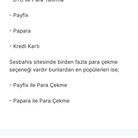
- Payfix
- Papara
- Kredi Kartı
Sesbahis sitesinde birden fazla para çekme
seçeneği vardır bunlardan en popülerleri ise;
- Payfix ile Para Çekme
- Papara ile Para Çekme