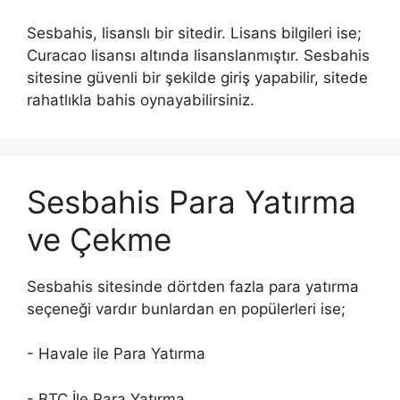
Sesbahis, lisanslı bir sitedir. Lisans bilgileri ise;
Curacao lisansı altında lisanslanmıştır. Sesbahis
sitesine güvenli bir şekilde giriş yapabilir, sitede
rahatlıkla bahis oynayabilirsiniz.
Sesbahis Para Yatırma
ve Çekme
Sesbahis sitesinde dörtden fazla para yatırma
seçeneği vardır bunlardan en popülerleri ise;
- Havale ile Para Yatırma
- BTC İle Para Yatırma