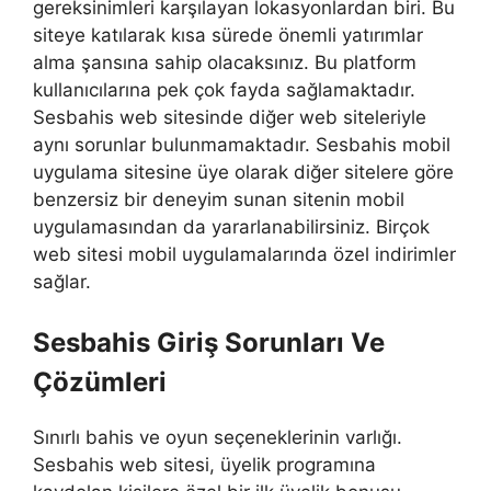
gereksinimleri karşılayan lokasyonlardan biri. Bu
siteye katılarak kısa sürede önemli yatırımlar
alma şansına sahip olacaksınız. Bu platform
kullanıcılarına pek çok fayda sağlamaktadır.
Sesbahis web sitesinde diğer web siteleriyle
aynı sorunlar bulunmamaktadır. Sesbahis mobil
uygulama sitesine üye olarak diğer sitelere göre
benzersiz bir deneyim sunan sitenin mobil
uygulamasından da yararlanabilirsiniz. Birçok
web sitesi mobil uygulamalarında özel indirimler
sağlar.
Sesbahis Giriş Sorunları Ve
Çözümleri
Sınırlı bahis ve oyun seçeneklerinin varlığı.
Sesbahis web sitesi, üyelik programına