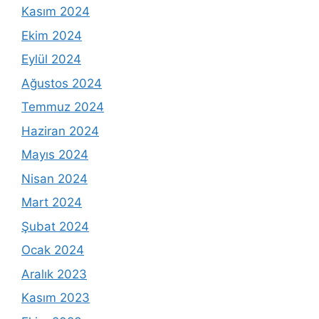
Kasım 2024
Ekim 2024
Eylül 2024
Ağustos 2024
Temmuz 2024
Haziran 2024
Mayıs 2024
Nisan 2024
Mart 2024
Şubat 2024
Ocak 2024
Aralık 2023
Kasım 2023