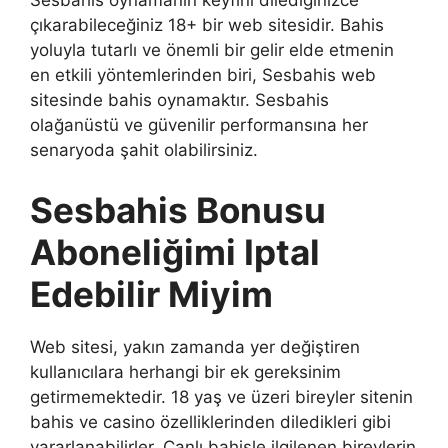
Sesbahis oynamanın keyfini dilediğinizce
çıkarabileceğiniz 18+ bir web sitesidir. Bahis
yoluyla tutarlı ve önemli bir gelir elde etmenin
en etkili yöntemlerinden biri, Sesbahis web
sitesinde bahis oynamaktır. Sesbahis
olağanüstü ve güvenilir performansına her
senaryoda şahit olabilirsiniz.
Sesbahis Bonusu
Aboneliğimi Iptal
Edebilir Miyim
Web sitesi, yakın zamanda yer değiştiren
kullanıcılara herhangi bir ek gereksinim
getirmemektedir. 18 yaş ve üzeri bireyler sitenin
bahis ve casino özelliklerinden diledikleri gibi
yararlanabilirler. Canlı bahisle ilgilenen bireylerin