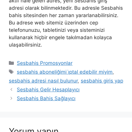
aktif hale gelen adres, yeni Sesbahis giriş
adresi olarak bilinmektedir. Bu adresle Sesbahis
bahis sitesinden her zaman yararlanabilirsiniz.
Bu adrese web sitemiz üzerinden cep
telefonunuzu, tabletinizi veya sisteminizi
kullanarak hiçbir engele takılmadan kolayca
ulaşabilirsiniz.
Kategoriler
Sesbahis Promosyonlar
Etiketler
sesbahis aboneliğimi i̇ptal edebilir miyim
,
sesbahis adresi nasıl bulunur
,
sesbahis giris yap
Sesbahis Gelir Hesaplayıcı
Sesbahis Bahis Sağlayıcı
Yorum yapın