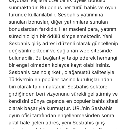
kaydolan kişilere özel bir ilk üyelik bonusu
sunmaktadır. Bu bonus her türlü bahis ve oyun
türünde kullanılabilir. Sesbahis yatırımına
sunulan bonuslar, diğer yatırımlara sunulan
bonuslardan farklıdır. Her madeni para, yatırım
süreciniz için bir ödülü simgelemektedir. Yeni
Sesbahis giriş adresi düzenli olarak güncellenip
değiştirilmektedir ve sağlanan web sitesinde
bulunabilir. Bu bağlantıyı takip ederek herhangi
bir engel olmadan kolayca kayıt olabilirsiniz.
Sesbahis casino şirketi, olağanüstü kalitesiyle
Türkiye’nin en popüler casino kuruluşlarından
biri olarak tanınmaktadır. Sesbahis sektöre
girdiğinden beri vizyonunu sürekli geliştirmiş ve
kendisini dünya çapında en popüler bahis sitesi
olarak başarıyla kurmuştur. URL’nin Sesbahis
oyun ofisi tarafından engellenmesinden sonra
aktif hale gelen adres, yeni Sesbahis giriş