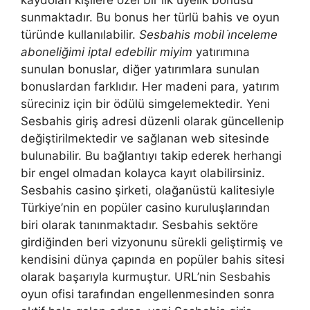
sunmaktadır. Bu bonus her türlü bahis ve oyun
türünde kullanılabilir.
Sesbahis mobil i̇nceleme
aboneliğimi iptal edebilir miyim
yatırımına
sunulan bonuslar, diğer yatırımlara sunulan
bonuslardan farklıdır. Her madeni para, yatırım
süreciniz için bir ödülü simgelemektedir. Yeni
Sesbahis giriş adresi düzenli olarak güncellenip
değiştirilmektedir ve sağlanan web sitesinde
bulunabilir. Bu bağlantıyı takip ederek herhangi
bir engel olmadan kolayca kayıt olabilirsiniz.
Sesbahis casino şirketi, olağanüstü kalitesiyle
Türkiye’nin en popüler casino kuruluşlarından
biri olarak tanınmaktadır. Sesbahis sektöre
girdiğinden beri vizyonunu sürekli geliştirmiş ve
kendisini dünya çapında en popüler bahis sitesi
olarak başarıyla kurmuştur. URL’nin Sesbahis
oyun ofisi tarafından engellenmesinden sonra