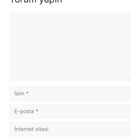
Yorum
İsim
E-
posta
İnternet
sitesi