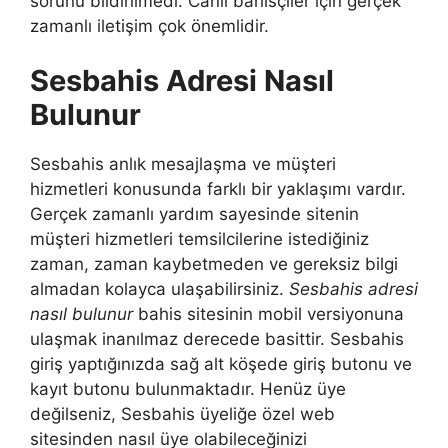
sorunu bildirilmedi. Canlı bahisçiler için gerçek
zamanlı iletişim çok önemlidir.
Sesbahis Adresi Nasıl
Bulunur
Sesbahis anlık mesajlaşma ve müşteri
hizmetleri konusunda farklı bir yaklaşımı vardır.
Gerçek zamanlı yardım sayesinde sitenin
müşteri hizmetleri temsilcilerine istediğiniz
zaman, zaman kaybetmeden ve gereksiz bilgi
almadan kolayca ulaşabilirsiniz.
Sesbahis adresi
nasıl bulunur
bahis sitesinin mobil versiyonuna
ulaşmak inanılmaz derecede basittir. Sesbahis
giriş yaptığınızda sağ alt köşede giriş butonu ve
kayıt butonu bulunmaktadır. Henüz üye
değilseniz, Sesbahis üyeliğe özel web
sitesinden nasıl üye olabileceğinizi