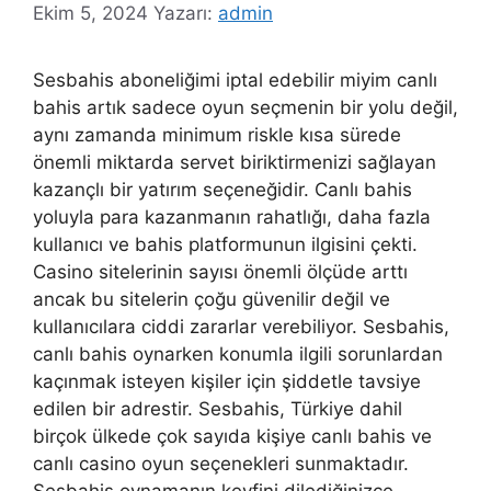
Ekim 5, 2024
Yazarı:
admin
Sesbahis aboneliğimi iptal edebilir miyim canlı
bahis artık sadece oyun seçmenin bir yolu değil,
aynı zamanda minimum riskle kısa sürede
önemli miktarda servet biriktirmenizi sağlayan
kazançlı bir yatırım seçeneğidir. Canlı bahis
yoluyla para kazanmanın rahatlığı, daha fazla
kullanıcı ve bahis platformunun ilgisini çekti.
Casino sitelerinin sayısı önemli ölçüde arttı
ancak bu sitelerin çoğu güvenilir değil ve
kullanıcılara ciddi zararlar verebiliyor. Sesbahis,
canlı bahis oynarken konumla ilgili sorunlardan
kaçınmak isteyen kişiler için şiddetle tavsiye
edilen bir adrestir. Sesbahis, Türkiye dahil
birçok ülkede çok sayıda kişiye canlı bahis ve
canlı casino oyun seçenekleri sunmaktadır.