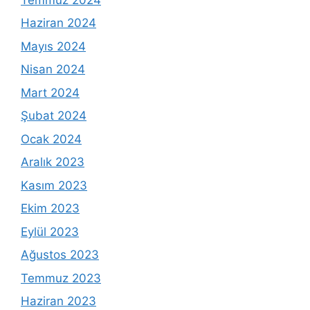
Haziran 2024
Mayıs 2024
Nisan 2024
Mart 2024
Şubat 2024
Ocak 2024
Aralık 2023
Kasım 2023
Ekim 2023
Eylül 2023
Ağustos 2023
Temmuz 2023
Haziran 2023