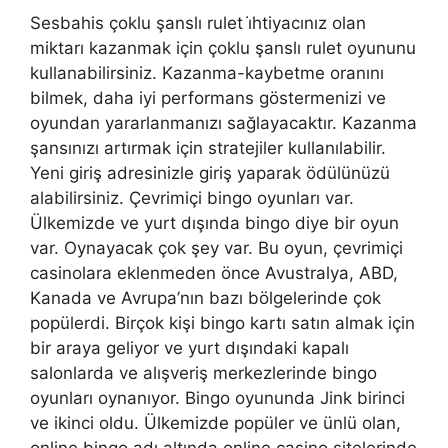
Sesbahis çoklu şanslı rulet i̇htiyacınız olan
miktarı kazanmak için çoklu şanslı rulet oyununu
kullanabilirsiniz. Kazanma-kaybetme oranını
bilmek, daha iyi performans göstermenizi ve
oyundan yararlanmanızı sağlayacaktır. Kazanma
şansınızı artırmak için stratejiler kullanılabilir.
Yeni giriş adresinizle giriş yaparak ödülünüzü
alabilirsiniz. Çevrimiçi bingo oyunları var.
Ülkemizde ve yurt dışında bingo diye bir oyun
var. Oynayacak çok şey var. Bu oyun, çevrimiçi
casinolara eklenmeden önce Avustralya, ABD,
Kanada ve Avrupa’nın bazı bölgelerinde çok
popülerdi. Birçok kişi bingo kartı satın almak için
bir araya geliyor ve yurt dışındaki kapalı
salonlarda ve alışveriş merkezlerinde bingo
oyunları oynanıyor. Bingo oyununda Jink birinci
ve ikinci oldu. Ülkemizde popüler ve ünlü olan,