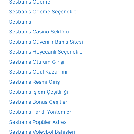
Sesbahis Ödeme
Sesbahis Ödeme Seçenekleri
Sesbahis
Sesbahis Casino Sektörü
Sesbahis Güvenilir Bahis Sitesi
Sesbahis Heyecanlı Seçenekler
Sesbahis Oturum Girişi
Sesbahis Ödül Kazanımı
Sesbahis Resmi Giriş
Sesbahis İşlem Çeşitliliği
Sesbahis Bonus Çeşitleri
Sesbahis Farklı Yöntemler
Sesbahis Popüler Adres
Sesbahis Voleybol Bahisleri