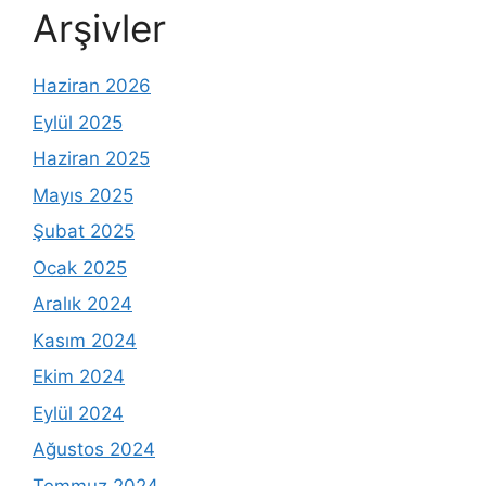
Arşivler
Haziran 2026
Eylül 2025
Haziran 2025
Mayıs 2025
Şubat 2025
Ocak 2025
Aralık 2024
Kasım 2024
Ekim 2024
Eylül 2024
Ağustos 2024
Temmuz 2024