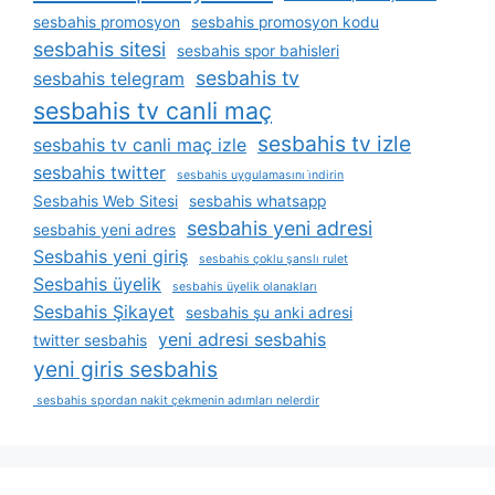
sesbahis promosyon
sesbahis promosyon kodu
sesbahis sitesi
sesbahis spor bahisleri
sesbahis tv
sesbahis telegram
sesbahis tv canli maç
sesbahis tv izle
sesbahis tv canli maç izle
sesbahis twitter
sesbahis uygulamasını i̇ndirin
Sesbahis Web Sitesi
sesbahis whatsapp
sesbahis yeni adresi
sesbahis yeni adres
Sesbahis yeni giriş
sesbahis çoklu şanslı rulet
Sesbahis üyelik
sesbahis üyelik olanakları
Sesbahis Şikayet
sesbahis şu anki adresi
yeni adresi sesbahis
twitter sesbahis
yeni giris sesbahis
sesbahis spordan nakit çekmenin adımları nelerdir