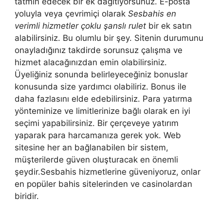
tatmin edecek bir ek dağıtıyorsunuz. E-posta
yoluyla veya çevrimiçi olarak
Sesbahis en
verimli hizmetler çoklu şanslı rulet
bir ek satın
alabilirsiniz. Bu olumlu bir şey. Sitenin durumunu
onayladığınız takdirde sorunsuz çalışma ve
hizmet alacağınızdan emin olabilirsiniz.
Üyeliğiniz sonunda belirleyeceğiniz bonuslar
konusunda size yardımcı olabiliriz. Bonus ile
daha fazlasını elde edebilirsiniz. Para yatırma
yönteminize ve limitlerinize bağlı olarak en iyi
seçimi yapabilirsiniz. Bir çerçeveye yatırım
yaparak para harcamanıza gerek yok. Web
sitesine her an bağlanabilen bir sistem,
müşterilerde güven oluşturacak en önemli
şeydir.Sesbahis hizmetlerine güveniyoruz, onlar
en popüler bahis sitelerinden ve casinolardan
biridir.