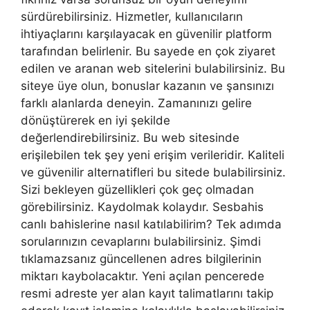
sürdürebilirsiniz. Hizmetler, kullanıcıların
ihtiyaçlarını karşılayacak en güvenilir platform
tarafından belirlenir. Bu sayede en çok ziyaret
edilen ve aranan web sitelerini bulabilirsiniz. Bu
siteye üye olun, bonuslar kazanın ve şansınızı
farklı alanlarda deneyin. Zamanınızı gelire
dönüştürerek en iyi şekilde
değerlendirebilirsiniz. Bu web sitesinde
erişilebilen tek şey yeni erişim verileridir. Kaliteli
ve güvenilir alternatifleri bu sitede bulabilirsiniz.
Sizi bekleyen güzellikleri çok geç olmadan
görebilirsiniz. Kaydolmak kolaydır. Sesbahis
canlı bahislerine nasıl katılabilirim? Tek adımda
sorularınızın cevaplarını bulabilirsiniz. Şimdi
tıklamazsanız güncellenen adres bilgilerinin
miktarı kaybolacaktır. Yeni açılan pencerede
resmi adreste yer alan kayıt talimatlarını takip