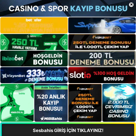
×
Sesbahis GİRİŞ İÇİN TIKLAYINIZ!