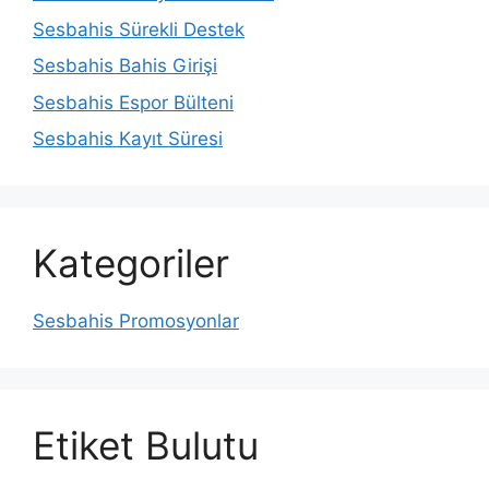
Sesbahis Sürekli Destek
Sesbahis Bahis Girişi
Sesbahis Espor Bülteni
Sesbahis Kayıt Süresi
Kategoriler
Sesbahis Promosyonlar
Etiket Bulutu