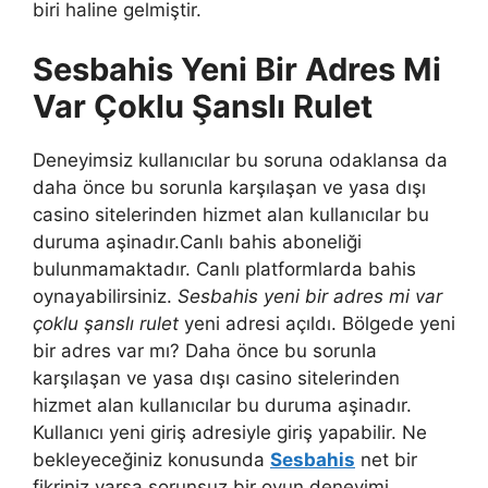
biri haline gelmiştir.
Sesbahis Yeni Bir Adres Mi
Var Çoklu Şanslı Rulet
Deneyimsiz kullanıcılar bu soruna odaklansa da
daha önce bu sorunla karşılaşan ve yasa dışı
casino sitelerinden hizmet alan kullanıcılar bu
duruma aşinadır.Canlı bahis aboneliği
bulunmamaktadır. Canlı platformlarda bahis
oynayabilirsiniz.
Sesbahis yeni bir adres mi var
çoklu şanslı rulet
yeni adresi açıldı. Bölgede yeni
bir adres var mı? Daha önce bu sorunla
karşılaşan ve yasa dışı casino sitelerinden
hizmet alan kullanıcılar bu duruma aşinadır.
Kullanıcı yeni giriş adresiyle giriş yapabilir. Ne
bekleyeceğiniz konusunda
Sesbahis
net bir
fikriniz varsa sorunsuz bir oyun deneyimi