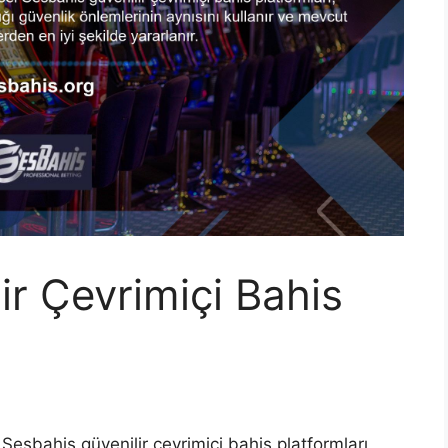
ir Çevrimiçi Bahis
Sesbahis güvenilir çevrimiçi bahis platformları,