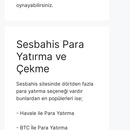
oynayabilirsiniz.
Sesbahis Para
Yatırma ve
Çekme
Sesbahis sitesinde dörtden fazla
para yatırma seçeneği vardır
bunlardan en popülerleri ise;
- Havale ile Para Yatırma
- BTC İle Para Yatırma