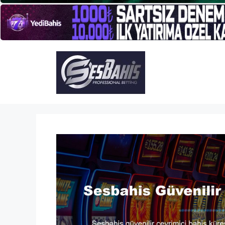
İçeriğe
atla