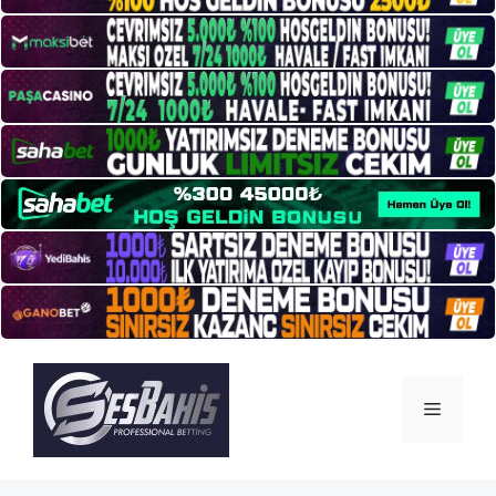
İçeriğe
atla
Menü