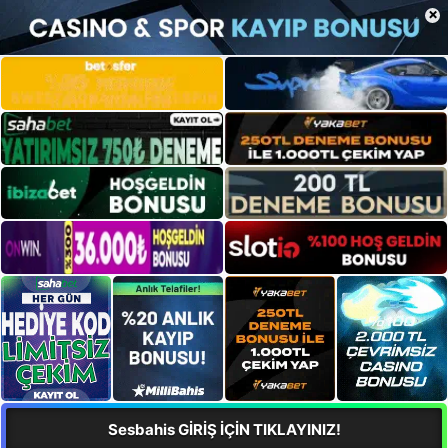
×
Sesbahis GİRİŞ İÇİN TIKLAYINIZ!