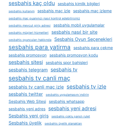
sesbahis kaç oldu
sesbahis kimlik bilgileri
sesbahis maç izle
sesbahis maç izleme
sesbahis kullanım
sesbahis maç puanınızı nasıl kontrol edebilirsiniz
sesbahis mobil uygulamalar
sesbahis mevcut giriş adresi
sesbahis nasıl bir site
sesbahis müşteri hizmetleri
Sesbahis Oyun Seçenekleri
sesbahis oyuncuları hakkında
sesbahis para yatirma
sesbahis para çekme
sesbahis promosyon
sesbahis promosyon kodu
sesbahis sitesi
sesbahis spor bahisleri
sesbahis tv
sesbahis telegram
sesbahis tv canli maç
sesbahis tv izle
sesbahis tv canli maç izle
sesbahis twitter
sesbahis uygulamasını i̇ndirin
Sesbahis Web Sitesi
sesbahis whatsapp
sesbahis yeni adresi
sesbahis yeni adres
Sesbahis yeni giriş
sesbahis çoklu şanslı rulet
Sesbahis üyelik
sesbahis üyelik olanakları