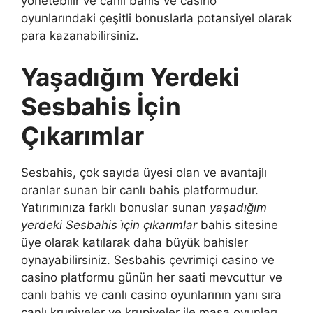
yönetebilir ve canlı bahis ve casino
oyunlarındaki çeşitli bonuslarla potansiyel olarak
para kazanabilirsiniz.
Yaşadığım Yerdeki
Sesbahis İçin
Çıkarımlar
Sesbahis, çok sayıda üyesi olan ve avantajlı
oranlar sunan bir canlı bahis platformudur.
Yatırımınıza farklı bonuslar sunan
yaşadığım
yerdeki Sesbahis i̇çin çıkarımlar
bahis sitesine
üye olarak katılarak daha büyük bahisler
oynayabilirsiniz. Sesbahis çevrimiçi casino ve
casino platformu günün her saati mevcuttur ve
canlı bahis ve canlı casino oyunlarının yanı sıra
canlı krupiyeler ve krupiyeler ile masa oyunları