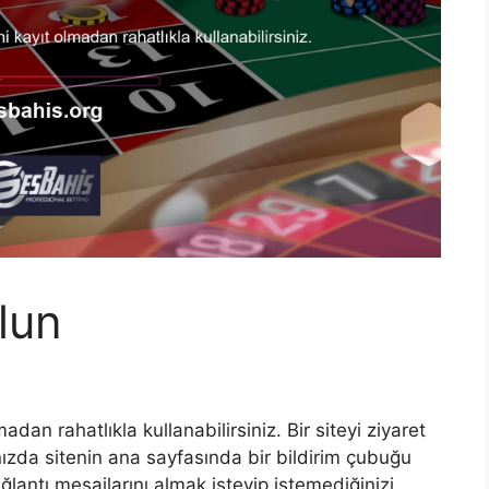
lun
dan rahatlıkla kullanabilirsiniz. Bir siteyi ziyaret
nızda sitenin ana sayfasında bir bildirim çubuğu
ğlantı mesajlarını almak isteyip istemediğinizi