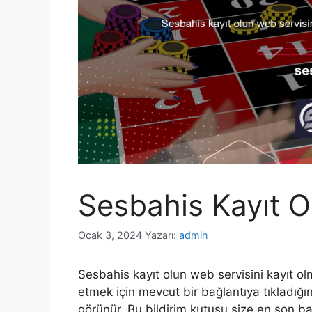
Sesbahis Kayıt O
Ocak 3, 2024
Yazarı:
admin
Sesbahis kayıt olun web servisini kayıt olma
etmek için mevcut bir bağlantıya tıkladığı
görünür. Bu bildirim kutusu size en son ba