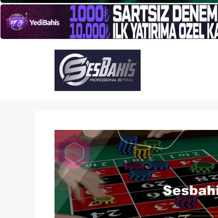
İçeriğe
atla