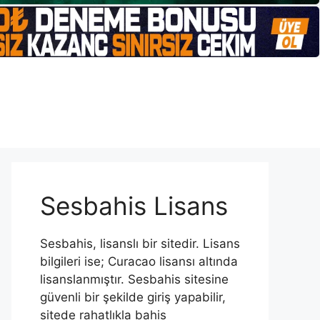
Sesbahis Lisans
Sesbahis, lisanslı bir sitedir. Lisans
bilgileri ise; Curacao lisansı altında
lisanslanmıştır. Sesbahis sitesine
güvenli bir şekilde giriş yapabilir,
sitede rahatlıkla bahis