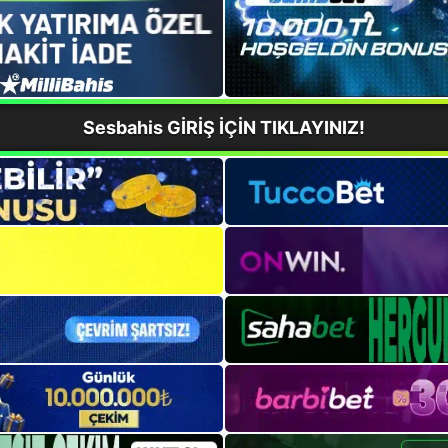
Sesbahis GİRİŞ İÇİN TIKLAYINIZ!