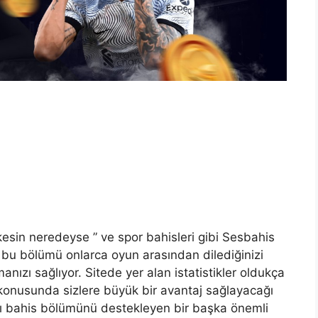
kesin neredeyse ” ve spor bahisleri gibi Sesbahis
 bu bölümü onlarca oyun arasından dilediğinizi
nızı sağlıyor. Sitede yer alan istatistikler oldukça
konusunda sizlere büyük bir avantaj sağlayacağı
nlı bahis bölümünü destekleyen bir başka önemli