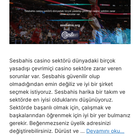
Sesbahis casino sektörü dünyadaki birçok
yasadışı çevrimiçi casino sektöre zarar veren
sorunlar var. Sesbahis güvenilir olup
olmadığından emin değiliz ve iyi bir şirket
seçmek istiyoruz. Sesbahis harika bir takım ve
sektörde en iyisi olduklarını düşünüyoruz.
Sektörde başarılı olmak için, çalışmak ve
başkalarından öğrenmek için iyi bir yer bulmanız
gerekir. Beğenmezseniz üyelik adresinizi
değiştirebilirsiniz. Dürüst ve …
Devamını oku…