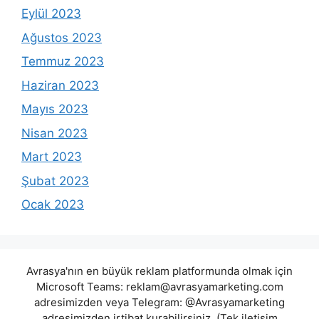
Eylül 2023
Ağustos 2023
Temmuz 2023
Haziran 2023
Mayıs 2023
Nisan 2023
Mart 2023
Şubat 2023
Ocak 2023
Avrasya'nın en büyük reklam platformunda olmak için
Microsoft Teams:
reklam@avrasyamarketing.com
adresimizden veya Telegram: @Avrasyamarketing
adresimizden irtibat kurabilirsiniz. (Tek iletişim