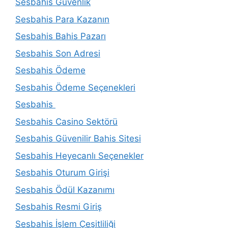
Sesbahis Güvenlik
Sesbahis Para Kazanın
Sesbahis Bahis Pazarı
Sesbahis Son Adresi
Sesbahis Ödeme
Sesbahis Ödeme Seçenekleri
Sesbahis
Sesbahis Casino Sektörü
Sesbahis Güvenilir Bahis Sitesi
Sesbahis Heyecanlı Seçenekler
Sesbahis Oturum Girişi
Sesbahis Ödül Kazanımı
Sesbahis Resmi Giriş
Sesbahis İşlem Çeşitliliği