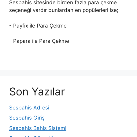
Sesbahis sitesinde birden fazla para çekme
seçeneği vardır bunlardan en popülerleri ise;
- Payfix ile Para Çekme
- Papara ile Para Çekme
Son Yazılar
Sesbahis Adresi
Sesbahis Giriş
Sesbahis Bahis Sistemi