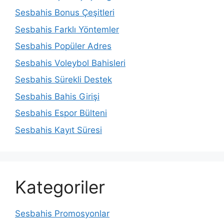
Sesbahis Bonus Çeşitleri
Sesbahis Farklı Yöntemler
Sesbahis Popüler Adres
Sesbahis Voleybol Bahisleri
Sesbahis Sürekli Destek
Sesbahis Bahis Girişi
Sesbahis Espor Bülteni
Sesbahis Kayıt Süresi
Kategoriler
Sesbahis Promosyonlar