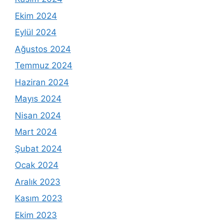
Ekim 2024
Eylül 2024
Ağustos 2024
Temmuz 2024
Haziran 2024
Mayıs 2024
Nisan 2024
Mart 2024
Şubat 2024
Ocak 2024
Aralık 2023
Kasım 2023
Ekim 2023