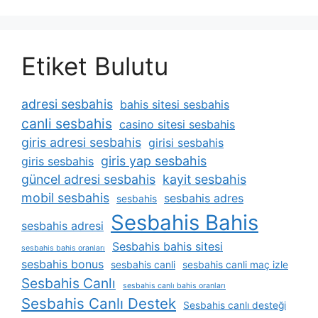
Etiket Bulutu
adresi sesbahis
bahis sitesi sesbahis
canli sesbahis
casino sitesi sesbahis
giris adresi sesbahis
girisi sesbahis
giris yap sesbahis
giris sesbahis
güncel adresi sesbahis
kayit sesbahis
mobil sesbahis
sesbahis adres
sesbahis
Sesbahis Bahis
sesbahis adresi
Sesbahis bahis sitesi
sesbahis bahis oranları
sesbahis bonus
sesbahis canli
sesbahis canli maç izle
Sesbahis Canlı
sesbahis canlı bahis oranları
Sesbahis Canlı Destek
Sesbahis canlı desteği