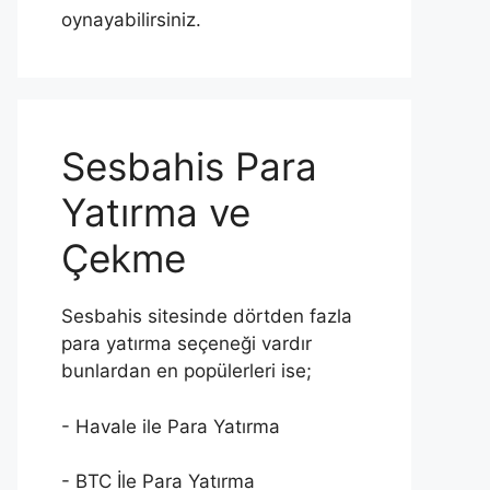
oynayabilirsiniz.
Sesbahis Para
Yatırma ve
Çekme
Sesbahis sitesinde dörtden fazla
para yatırma seçeneği vardır
bunlardan en popülerleri ise;
- Havale ile Para Yatırma
- BTC İle Para Yatırma