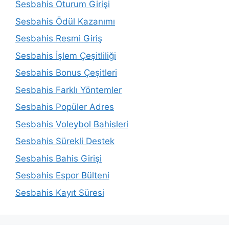
Sesbahis Oturum Girişi
Sesbahis Ödül Kazanımı
Sesbahis Resmi Giriş
Sesbahis İşlem Çeşitliliği
Sesbahis Bonus Çeşitleri
Sesbahis Farklı Yöntemler
Sesbahis Popüler Adres
Sesbahis Voleybol Bahisleri
Sesbahis Sürekli Destek
Sesbahis Bahis Girişi
Sesbahis Espor Bülteni
Sesbahis Kayıt Süresi