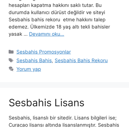
hesapları kapatma hakkını saklı tutar. Bu
durumda kullanıcı dürüst değildir ve siteyi
Sesbahis bahis rekoru etme hakkını talep
edemez. Ülkemizde 18 yaş altı tekli bahisler
yasak …
Devamını oku…
Kategoriler
Sesbahis Promosyonlar
Etiketler
Sesbahis Bahis
,
Sesbahis Bahis Rekoru
Yorum yap
Sesbahis Lisans
Sesbahis, lisanslı bir sitedir. Lisans bilgileri ise;
Curacao lisansı altında lisanslanmıştır. Sesbahis