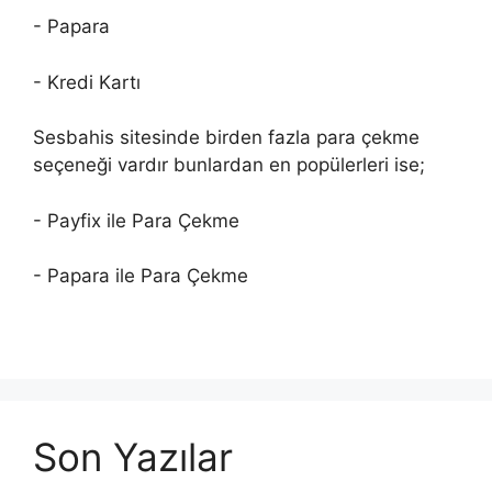
- Papara
- Kredi Kartı
Sesbahis sitesinde birden fazla para çekme
seçeneği vardır bunlardan en popülerleri ise;
- Payfix ile Para Çekme
- Papara ile Para Çekme
Son Yazılar