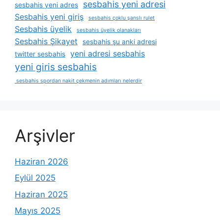
sesbahis yeni adresi
sesbahis yeni adres
Sesbahis yeni giriş
sesbahis çoklu şanslı rulet
Sesbahis üyelik
sesbahis üyelik olanakları
Sesbahis Şikayet
sesbahis şu anki adresi
yeni adresi sesbahis
twitter sesbahis
yeni giris sesbahis
sesbahis spordan nakit çekmenin adımları nelerdir
Arşivler
Haziran 2026
Eylül 2025
Haziran 2025
Mayıs 2025