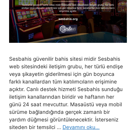
Sesbahis güvenilir bahis sitesi midir Sesbahis
web sitesindeki iletişim grubu, her türlü endişe
veya şikayetin giderilmesi için gün boyunca
farklı kanallardan tüm katılımcıların erişimine
açıktır. Canlı destek hizmeti Sesbahis sunduğu
iletişim kanallarından biridir ve haftanın her
günü 24 saat mevcuttur. Masaüstü veya mobil
sürüme bağlandığında gerçek zamanlı bir
yardım düğmesi görüntülenecektir. İsterseniz
siteden bir temsilci …
Devamını oku…