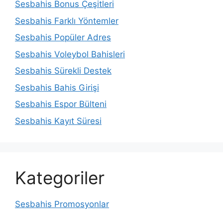
Sesbahis Bonus Çeşitleri
Sesbahis Farklı Yöntemler
Sesbahis Popüler Adres
Sesbahis Voleybol Bahisleri
Sesbahis Sürekli Destek
Sesbahis Bahis Girişi
Sesbahis Espor Bülteni
Sesbahis Kayıt Süresi
Kategoriler
Sesbahis Promosyonlar