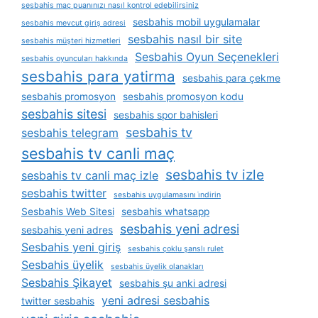
sesbahis maç puanınızı nasıl kontrol edebilirsiniz
sesbahis mobil uygulamalar
sesbahis mevcut giriş adresi
sesbahis nasıl bir site
sesbahis müşteri hizmetleri
Sesbahis Oyun Seçenekleri
sesbahis oyuncuları hakkında
sesbahis para yatirma
sesbahis para çekme
sesbahis promosyon
sesbahis promosyon kodu
sesbahis sitesi
sesbahis spor bahisleri
sesbahis tv
sesbahis telegram
sesbahis tv canli maç
sesbahis tv izle
sesbahis tv canli maç izle
sesbahis twitter
sesbahis uygulamasını i̇ndirin
Sesbahis Web Sitesi
sesbahis whatsapp
sesbahis yeni adresi
sesbahis yeni adres
Sesbahis yeni giriş
sesbahis çoklu şanslı rulet
Sesbahis üyelik
sesbahis üyelik olanakları
Sesbahis Şikayet
sesbahis şu anki adresi
yeni adresi sesbahis
twitter sesbahis