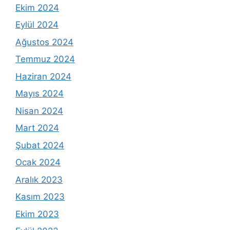
Ekim 2024
Eylül 2024
Ağustos 2024
Temmuz 2024
Haziran 2024
Mayıs 2024
Nisan 2024
Mart 2024
Şubat 2024
Ocak 2024
Aralık 2023
Kasım 2023
Ekim 2023