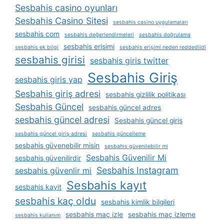
Sesbahis casino oyunları
Sesbahis Casino Sitesi
sesbahis casino uygulamaları
sesbahis com
sesbahis değerlendirmeleri
sesbahis doğrulama
sesbahis erişimi
sesbahis ek bilgi
sesbahis erişimi neden reddedildi
sesbahis girisi
sesbahis giris twitter
Sesbahis Giriş
sesbahis giris yap
Sesbahis giriş adresi
sesbahis gizlilik politikası
Sesbahis Güncel
sesbahis güncel adres
sesbahis güncel adresi
Sesbahis güncel giriş
sesbahis güncel giriş adresi
sesbahis güncelleme
sesbahis güvenebilir misin
sesbahis güvenilebilir mi
Sesbahis Güvenilir Mi
sesbahis güvenilirdir
Sesbahis Instagram
sesbahis güvenlir mi
Sesbahis kayıt
sesbahis kayit
sesbahis kaç oldu
sesbahis kimlik bilgileri
sesbahis maç izle
sesbahis maç izleme
sesbahis kullanım