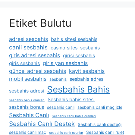
Etiket Bulutu
adresi sesbahis
bahis sitesi sesbahis
canli sesbahis
casino sitesi sesbahis
giris adresi sesbahis
girisi sesbahis
giris yap sesbahis
giris sesbahis
güncel adresi sesbahis
kayit sesbahis
mobil sesbahis
sesbahis adres
sesbahis
Sesbahis Bahis
sesbahis adresi
Sesbahis bahis sitesi
sesbahis bahis oranları
sesbahis bonus
sesbahis canli
sesbahis canli maç izle
Sesbahis Canlı
sesbahis canlı bahis oranları
Sesbahis Canlı Destek
Sesbahis canlı desteği
sesbahis canlı maç
Sesbahis canlı rulet
sesbahis canlı oyunlar