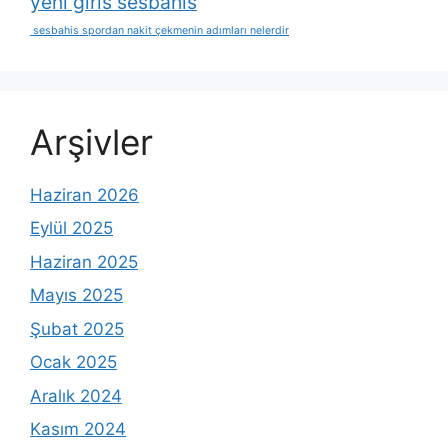
yeni giris sesbahis
sesbahis spordan nakit çekmenin adımları nelerdir
Arşivler
Haziran 2026
Eylül 2025
Haziran 2025
Mayıs 2025
Şubat 2025
Ocak 2025
Aralık 2024
Kasım 2024