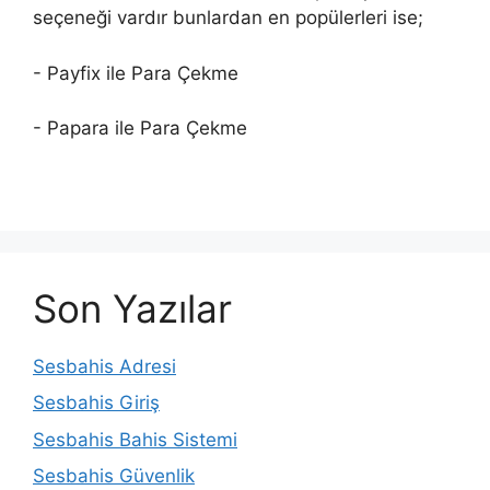
seçeneği vardır bunlardan en popülerleri ise;
- Payfix ile Para Çekme
- Papara ile Para Çekme
Son Yazılar
Sesbahis Adresi
Sesbahis Giriş
Sesbahis Bahis Sistemi
Sesbahis Güvenlik