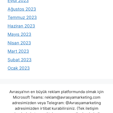
Eylül 2023
Ağustos 2023
Temmuz 2023
Haziran 2023
Mayıs 2023
Nisan 2023
Mart 2023
Şubat 2023
Ocak 2023
Avrasya'nın en büyük reklam platformunda olmak için
Microsoft Teams:
reklam@avrasyamarketing.com
adresimizden veya Telegram: @Avrasyamarketing
adresimizden irtibat kurabilirsiniz. (Tek iletişim