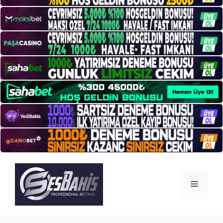
İçeriğe
atla
Menü