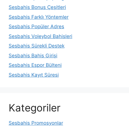
Sesbahis Bonus Çeşitleri
Sesbahis Farklı Yöntemler
Sesbahis Popüler Adres
Sesbahis Voleybol Bahisleri
Sesbahis Sürekli Destek
Sesbahis Bahis Girişi
Sesbahis Espor Bülteni
Sesbahis Kayıt Süresi
Kategoriler
Sesbahis Promosyonlar