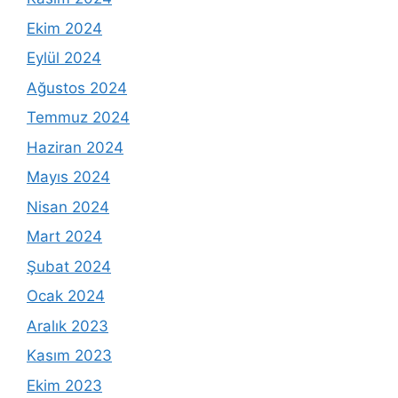
Ekim 2024
Eylül 2024
Ağustos 2024
Temmuz 2024
Haziran 2024
Mayıs 2024
Nisan 2024
Mart 2024
Şubat 2024
Ocak 2024
Aralık 2023
Kasım 2023
Ekim 2023