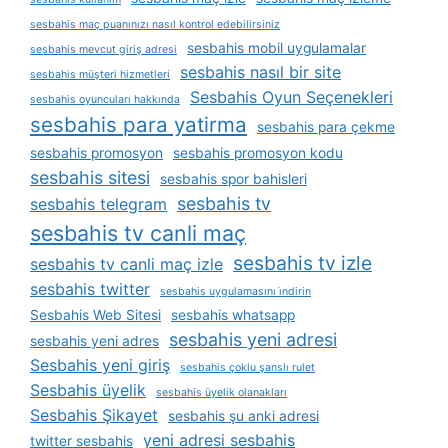
sesbahis maç puanınızı nasıl kontrol edebilirsiniz
sesbahis mobil uygulamalar
sesbahis mevcut giriş adresi
sesbahis nasıl bir site
sesbahis müşteri hizmetleri
Sesbahis Oyun Seçenekleri
sesbahis oyuncuları hakkında
sesbahis para yatirma
sesbahis para çekme
sesbahis promosyon
sesbahis promosyon kodu
sesbahis sitesi
sesbahis spor bahisleri
sesbahis tv
sesbahis telegram
sesbahis tv canli maç
sesbahis tv izle
sesbahis tv canli maç izle
sesbahis twitter
sesbahis uygulamasını i̇ndirin
Sesbahis Web Sitesi
sesbahis whatsapp
sesbahis yeni adresi
sesbahis yeni adres
Sesbahis yeni giriş
sesbahis çoklu şanslı rulet
Sesbahis üyelik
sesbahis üyelik olanakları
Sesbahis Şikayet
sesbahis şu anki adresi
yeni adresi sesbahis
twitter sesbahis