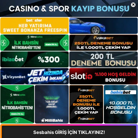
×
Sesbahis GİRİŞ İÇİN TIKLAYINIZ!