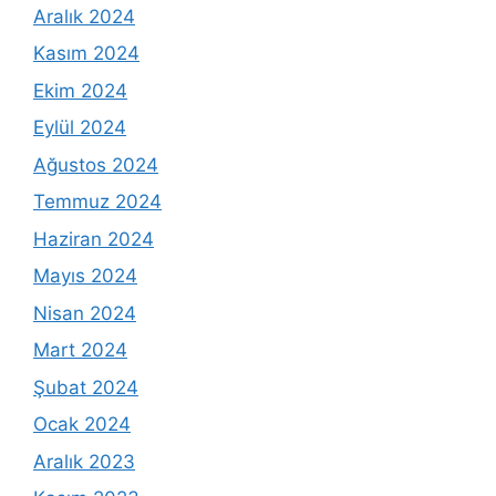
Aralık 2024
Kasım 2024
Ekim 2024
Eylül 2024
Ağustos 2024
Temmuz 2024
Haziran 2024
Mayıs 2024
Nisan 2024
Mart 2024
Şubat 2024
Ocak 2024
Aralık 2023