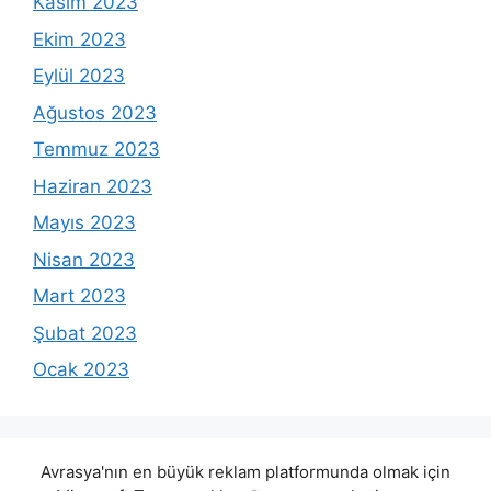
Kasım 2023
Ekim 2023
Eylül 2023
Ağustos 2023
Temmuz 2023
Haziran 2023
Mayıs 2023
Nisan 2023
Mart 2023
Şubat 2023
Ocak 2023
Avrasya'nın en büyük reklam platformunda olmak için