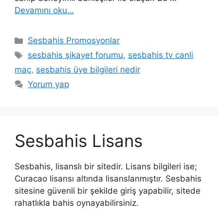
Devamını oku…
Kategoriler
Sesbahis Promosyonlar
Etiketler
sesbahis şikayet forumu
,
sesbahis tv canli
maç
,
sesbahis üye bilgileri nedir
Yorum yap
Sesbahis Lisans
Sesbahis, lisanslı bir sitedir. Lisans bilgileri ise;
Curacao lisansı altında lisanslanmıştır. Sesbahis
sitesine güvenli bir şekilde giriş yapabilir, sitede
rahatlıkla bahis oynayabilirsiniz.