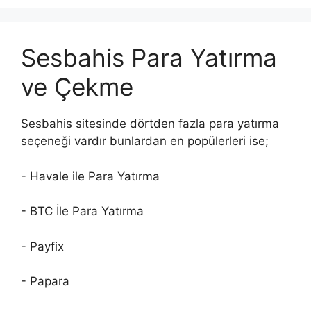
Sesbahis Para Yatırma
ve Çekme
Sesbahis sitesinde dörtden fazla para yatırma
seçeneği vardır bunlardan en popülerleri ise;
- Havale ile Para Yatırma
- BTC İle Para Yatırma
- Payfix
- Papara