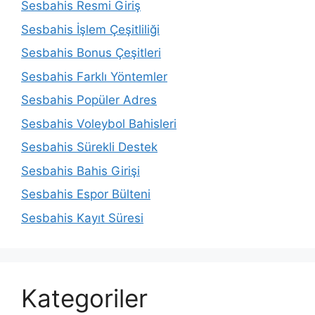
Sesbahis Resmi Giriş
Sesbahis İşlem Çeşitliliği
Sesbahis Bonus Çeşitleri
Sesbahis Farklı Yöntemler
Sesbahis Popüler Adres
Sesbahis Voleybol Bahisleri
Sesbahis Sürekli Destek
Sesbahis Bahis Girişi
Sesbahis Espor Bülteni
Sesbahis Kayıt Süresi
Kategoriler