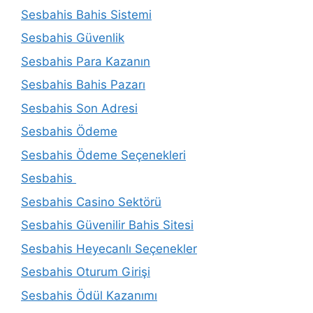
Sesbahis Bahis Sistemi
Sesbahis Güvenlik
Sesbahis Para Kazanın
Sesbahis Bahis Pazarı
Sesbahis Son Adresi
Sesbahis Ödeme
Sesbahis Ödeme Seçenekleri
Sesbahis
Sesbahis Casino Sektörü
Sesbahis Güvenilir Bahis Sitesi
Sesbahis Heyecanlı Seçenekler
Sesbahis Oturum Girişi
Sesbahis Ödül Kazanımı