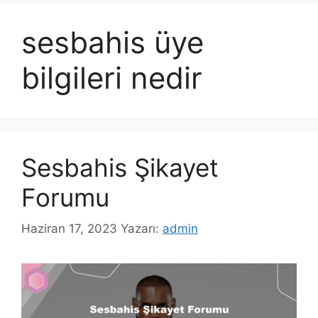
sesbahis üye
bilgileri nedir
Sesbahis Şikayet
Forumu
Haziran 17, 2023
Yazarı:
admin