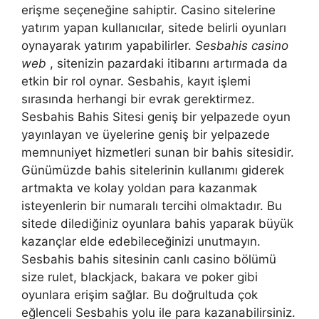
erişme seçeneğine sahiptir. Casino sitelerine
yatırım yapan kullanıcılar, sitede belirli oyunları
oynayarak yatırım yapabilirler.
Sesbahis casino
web
, sitenizin pazardaki itibarını artırmada da
etkin bir rol oynar. Sesbahis, kayıt işlemi
sırasında herhangi bir evrak gerektirmez.
Sesbahis Bahis Sitesi geniş bir yelpazede oyun
yayınlayan ve üyelerine geniş bir yelpazede
memnuniyet hizmetleri sunan bir bahis sitesidir.
Günümüzde bahis sitelerinin kullanımı giderek
artmakta ve kolay yoldan para kazanmak
isteyenlerin bir numaralı tercihi olmaktadır. Bu
sitede dilediğiniz oyunlara bahis yaparak büyük
kazançlar elde edebileceğinizi unutmayın.
Sesbahis bahis sitesinin canlı casino bölümü
size rulet, blackjack, bakara ve poker gibi
oyunlara erişim sağlar. Bu doğrultuda çok
eğlenceli Sesbahis yolu ile para kazanabilirsiniz.