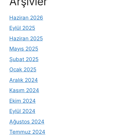
Arşivler
Haziran 2026
Eylül 2025
Haziran 2025
Mayıs 2025
Şubat 2025
Ocak 2025
Aralık 2024
Kasım 2024
Ekim 2024
Eylül 2024
Ağustos 2024
Temmuz 2024