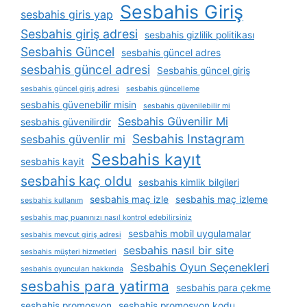
Sesbahis Giriş
sesbahis giris yap
Sesbahis giriş adresi
sesbahis gizlilik politikası
Sesbahis Güncel
sesbahis güncel adres
sesbahis güncel adresi
Sesbahis güncel giriş
sesbahis güncel giriş adresi
sesbahis güncelleme
sesbahis güvenebilir misin
sesbahis güvenilebilir mi
Sesbahis Güvenilir Mi
sesbahis güvenilirdir
Sesbahis Instagram
sesbahis güvenlir mi
Sesbahis kayıt
sesbahis kayit
sesbahis kaç oldu
sesbahis kimlik bilgileri
sesbahis maç izle
sesbahis maç izleme
sesbahis kullanım
sesbahis maç puanınızı nasıl kontrol edebilirsiniz
sesbahis mobil uygulamalar
sesbahis mevcut giriş adresi
sesbahis nasıl bir site
sesbahis müşteri hizmetleri
Sesbahis Oyun Seçenekleri
sesbahis oyuncuları hakkında
sesbahis para yatirma
sesbahis para çekme
sesbahis promosyon
sesbahis promosyon kodu