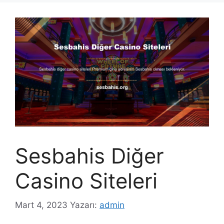
Sesbahis Diğer
Casino Siteleri
Mart 4, 2023
Yazarı:
admin