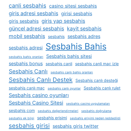
canli sesbahis
casino sitesi sesbahis
giris adresi sesbahis
girisi sesbahis
giris yap sesbahis
giris sesbahis
güncel adresi sesbahis
kayit sesbahis
mobil sesbahis
sesbahis adres
sesbahis
Sesbahis Bahis
sesbahis adresi
Sesbahis bahis sitesi
sesbahis bahis oranları
sesbahis bonus
sesbahis canli
sesbahis canli maç izle
Sesbahis Canlı
sesbahis canlı bahis oranları
Sesbahis Canlı Destek
Sesbahis canlı desteği
sesbahis canlı maç
Sesbahis canlı rulet
sesbahis canlı oyunlar
Sesbahis casino oyunları
Sesbahis Casino Sitesi
sesbahis casino uygulamaları
sesbahis com
sesbahis değerlendirmeleri
sesbahis doğrulama
sesbahis erişimi
sesbahis ek bilgi
sesbahis erişimi neden reddedildi
sesbahis girisi
sesbahis giris twitter