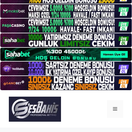
İçeriğe
atla
Menü