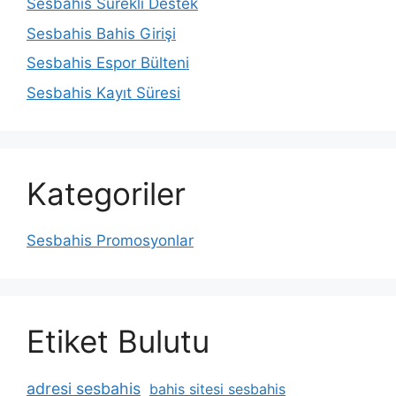
Sesbahis Sürekli Destek
Sesbahis Bahis Girişi
Sesbahis Espor Bülteni
Sesbahis Kayıt Süresi
Kategoriler
Sesbahis Promosyonlar
Etiket Bulutu
adresi sesbahis
bahis sitesi sesbahis