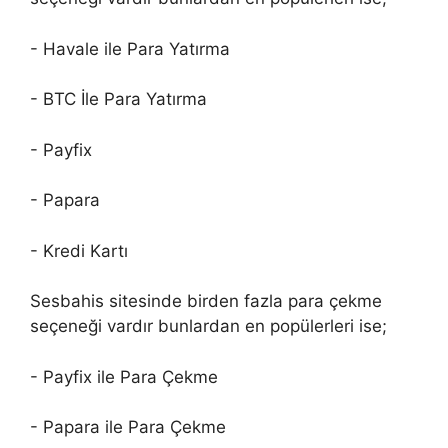
- Havale ile Para Yatırma
- BTC İle Para Yatırma
- Payfix
- Papara
- Kredi Kartı
Sesbahis sitesinde birden fazla para çekme
seçeneği vardır bunlardan en popülerleri ise;
- Payfix ile Para Çekme
- Papara ile Para Çekme