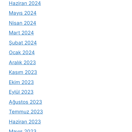
Haziran 2024
Mayıs 2024
Nisan 2024
Mart 2024
Şubat 2024
Ocak 2024
Aralık 2023
Kasım 2023
Ekim 2023
Eylül 2023
Ağustos 2023
Temmuz 2023
Haziran 2023
Mayıs 2023