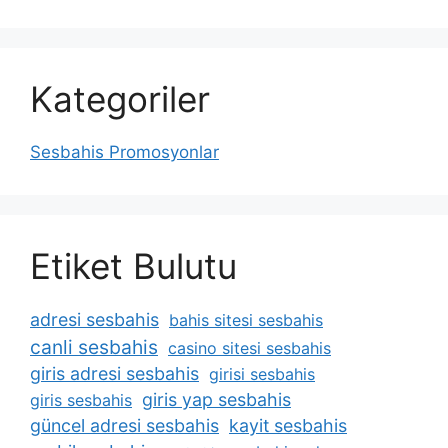
Kategoriler
Sesbahis Promosyonlar
Etiket Bulutu
adresi sesbahis
bahis sitesi sesbahis
canli sesbahis
casino sitesi sesbahis
giris adresi sesbahis
girisi sesbahis
giris yap sesbahis
giris sesbahis
güncel adresi sesbahis
kayit sesbahis