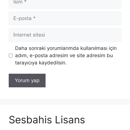
E-
posta
İnternet
sitesi
Daha sonraki yorumlarımda kullanılması için
adım, e-posta adresim ve site adresim bu
tarayıcıya kaydedilsin.
Sesbahis Lisans