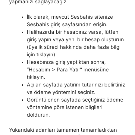
yapmanızı sağlayacağız.
İlk olarak, mevcut Sesbahis sitenize
Sesbahis giriş sayfasından erişin.
Halihazırda bir hesabınız varsa, lütfen
giriş yapın veya yeni bir hesap oluşturun
(üyelik süreci hakkında daha fazla bilgi
için tıklayın)
Hesabınıza giriş yaptıktan sonra,
“Hesabım > Para Yatır” menüsüne
tıklayın.
Açılan sayfada yatırım tutarınızı belirtiniz
ve ödeme yöntemini seçiniz.
Görüntülenen sayfada seçtiğiniz ödeme
yöntemine göre istenen bilgileri
doldurun.
Yukarıdaki adımları tamamen tamamladıktan