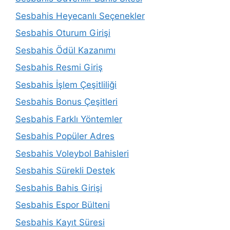
Sesbahis Heyecanlı Seçenekler
Sesbahis Oturum Girişi
Sesbahis Ödül Kazanımı
Sesbahis Resmi Giriş
Sesbahis İşlem Çeşitliliği
Sesbahis Bonus Çeşitleri
Sesbahis Farklı Yöntemler
Sesbahis Popüler Adres
Sesbahis Voleybol Bahisleri
Sesbahis Sürekli Destek
Sesbahis Bahis Girişi
Sesbahis Espor Bülteni
Sesbahis Kayıt Süresi