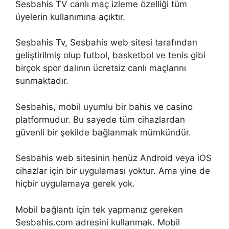
Sesbahis TV canlı maç izleme özelliği tüm
üyelerin kullanımına açıktır.
Sesbahis Tv, Sesbahis web sitesi tarafından
geliştirilmiş olup futbol, ​​basketbol ve tenis gibi
birçok spor dalının ücretsiz canlı maçlarını
sunmaktadır.
Sesbahis, mobil uyumlu bir bahis ve casino
platformudur. Bu sayede tüm cihazlardan
güvenli bir şekilde bağlanmak mümkündür.
Sesbahis web sitesinin henüz Android veya iOS
cihazlar için bir uygulaması yoktur. Ama yine de
hiçbir uygulamaya gerek yok.
Mobil bağlantı için tek yapmanız gereken
Sesbahis.com adresini kullanmak. Mobil