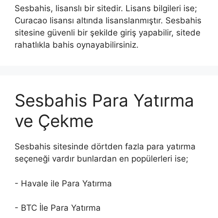
Sesbahis, lisanslı bir sitedir. Lisans bilgileri ise;
Curacao lisansı altında lisanslanmıştır. Sesbahis
sitesine güvenli bir şekilde giriş yapabilir, sitede
rahatlıkla bahis oynayabilirsiniz.
Sesbahis Para Yatırma
ve Çekme
Sesbahis sitesinde dörtden fazla para yatırma
seçeneği vardır bunlardan en popülerleri ise;
- Havale ile Para Yatırma
- BTC İle Para Yatırma