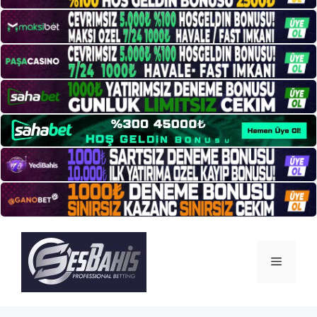
İçeriğe
atla
Menü