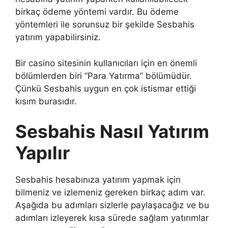
birkaç ödeme yöntemi vardır. Bu ödeme
yöntemleri ile sorunsuz bir şekilde Sesbahis
yatırım yapabilirsiniz.
Bir casino sitesinin kullanıcıları için en önemli
bölümlerden biri “Para Yatırma” bölümüdür.
Çünkü Sesbahis uygun en çok istismar ettiği
kısım burasıdır.
Sesbahis Nasıl Yatırım
Yapılır
Sesbahis hesabınıza yatırım yapmak için
bilmeniz ve izlemeniz gereken birkaç adım var.
Aşağıda bu adımları sizlerle paylaşacağız ve bu
adımları izleyerek kısa sürede sağlam yatırımlar