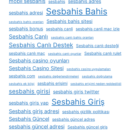
mobil sesbahis
sesbahis adres
sesbahis
Sesbahis Bahis
sesbahis adresi
Sesbahis bahis sitesi
sesbahis bahis oranları
sesbahis bonus
sesbahis canli
sesbahis canli maç izle
Sesbahis Canlı
sesbahis canlı bahis oranları
Sesbahis Canlı Destek
Sesbahis canlı desteği
sesbahis canlı maç
Sesbahis canlı rulet
sesbahis canlı oyunlar
Sesbahis casino oyunları
Sesbahis Casino Sitesi
sesbahis casino uygulamaları
sesbahis com
sesbahis değerlendirmeleri
sesbahis doğrulama
sesbahis erişimi
sesbahis ek bilgi
sesbahis erişimi neden reddedildi
sesbahis girisi
sesbahis giris twitter
Sesbahis Giriş
sesbahis giris yap
Sesbahis giriş adresi
sesbahis gizlilik politikası
Sesbahis Güncel
sesbahis güncel adres
sesbahis güncel adresi
Sesbahis güncel giriş